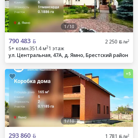
1
/
10
790 483
2 250
2
/м
2
5+ комн.
351.4 м
1 этаж
ул. Центральная, 47А, д. Ямно, Брестский район
1
/
10
293 860
1 781
2
/м