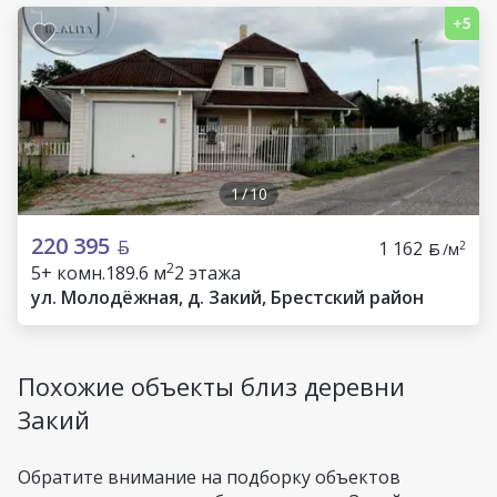
1
/
10
220 395
1 162
2
/м
2
5+ комн.
189.6 м
2 этажа
ул. Молодёжная, д. Закий, Брестский район
Похожие объекты близ деревни
Закий
Обратите внимание на подборку объектов