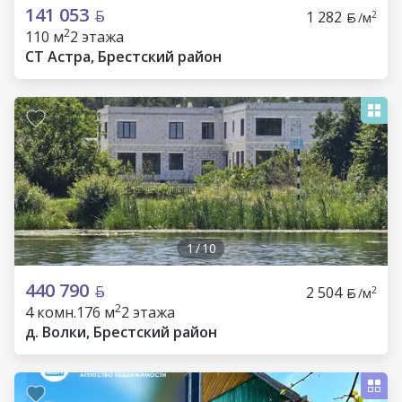
141 053
1 282
2
/м
2
110 м
2 этажа
СТ Астра, Брестский район
1
/
10
440 790
2 504
2
/м
2
4 комн.
176 м
2 этажа
д. Волки, Брестский район