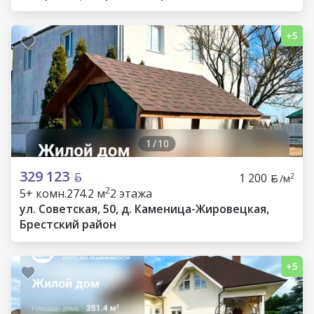
1
/
10
329 123
1 200
2
/м
2
5+ комн.
274.2 м
2 этажа
ул. Советская, 50, д. Каменица-Жировецкая,
Брестский район