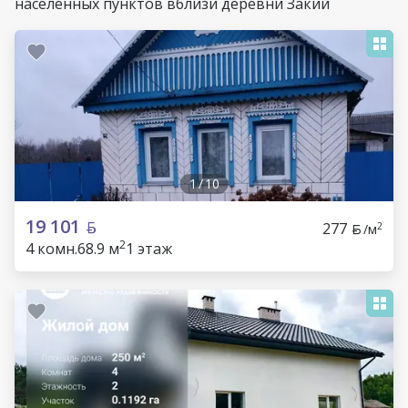
населенных пунктов вблизи деревни Закий
1
/
10
19 101
277
2
/м
2
4 комн.
68.9 м
1 этаж