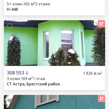
2
5+ комн.
165 м
2 этажа
Н-448
1
/
10
308 553
1 826
2
/м
2
3 комн.
169 м
1 этаж
СТ Астра, Брестский район