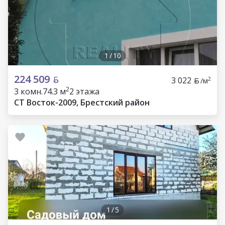
1
/
10
224 509
3 022
2
/м
2
3 комн.
74.3 м
2 этажа
СТ Восток-2009, Брестский район
1
/
5