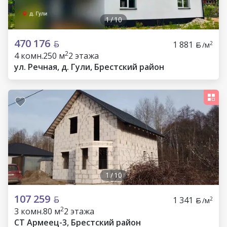
1
/
10
470 176
1 881
2
/м
2
4 комн.
250 м
2 этажа
ул. Речная, д. Гули, Брестский район
1
/
10
107 259
1 341
2
/м
2
3 комн.
80 м
2 этажа
СТ Армеец-3, Брестский район