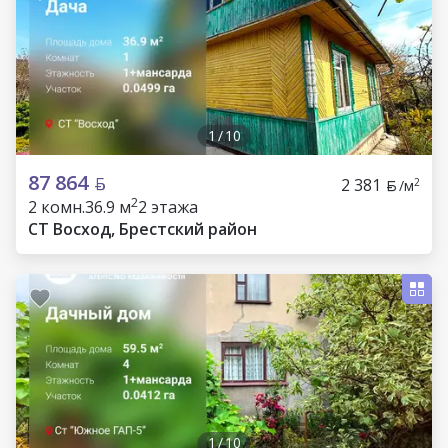
1
/
10
87 864
2 381
2
/м
2
2 комн.
36.9 м
2 этажа
СТ Восход, Брестский район
1
/
10