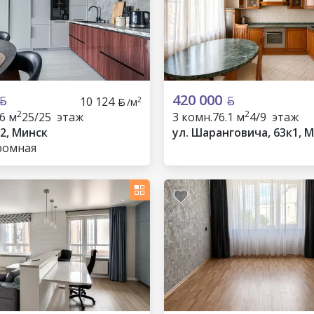
420 000
10 124
2
/м
2
2
.6 м
25/25 этаж
3 комн.
76.1 м
4/9 этаж
 2, Минск
ул. Шаранговича, 63к1, 
ромная