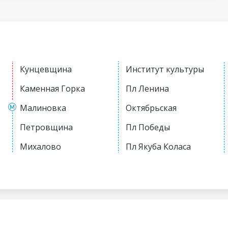
Кунцевщина
Институт культуры
Каменная Горка
Пл Ленина
Малиновка
Октябрьская
Петровщина
Пл Победы
Михалово
Пл Якуба Коласа
Грушевка
Академия наук