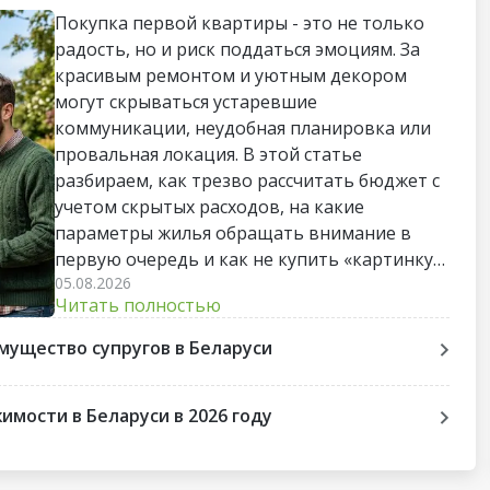
Покупка первой квартиры - это не только
радость, но и риск поддаться эмоциям. За
красивым ремонтом и уютным декором
могут скрываться устаревшие
коммуникации, неудобная планировка или
провальная локация. В этой статье
разбираем, как трезво рассчитать бюджет с
учетом скрытых расходов, на какие
параметры жилья обращать внимание в
первую очередь и как не купить «картинку»,
05.08.2026
непригодную для жизни. Пошаговый чек-
Читать полностью
лист поможет пройти весь путь до сделки
без лишних стрессов и разочарований.
мущество супругов в Беларуси
мости в Беларуси в 2026 году