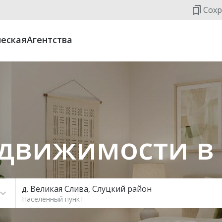
Сохр
еская
Агентства
движимости в
д. Великая Слива, Слуцкий район
Населенный пункт