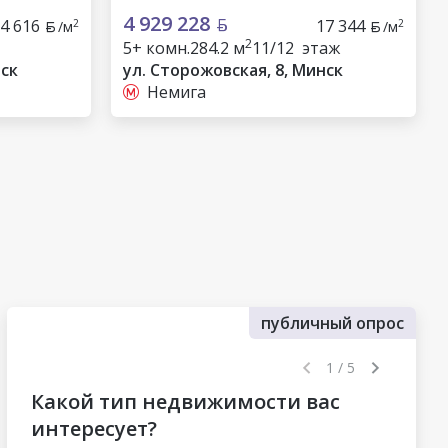
4 929 228
4 616
17 344
2
2
/м
/м
2
5+ комн.
284.2 м
11/12 этаж
нск
ул. Сторожовская, 8, Минск
Немига
публичный опрос
1 / 5
Какой тип недвижимости вас
интересует?