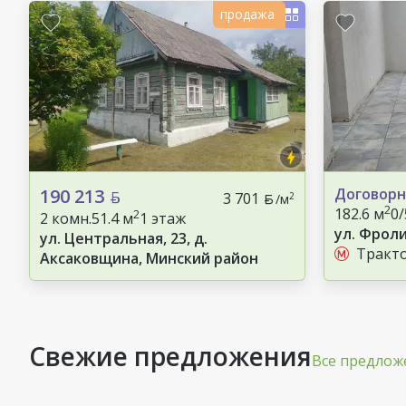
продажа
190 213
Договорн
3 701
2
/м
2
182.6 м
0
2
2 комн.
51.4 м
1 этаж
ул. Фроли
ул. Центральная, 23, д.
Тракт
Аксаковщина, Минский район
Свежие предложения
Все предлож