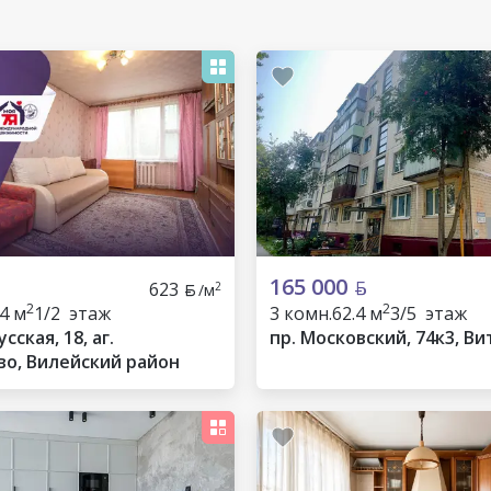
165 000
623
2
/м
2
2
.4 м
1/2 этаж
3 комн.
62.4 м
3/5 этаж
сская, 18, аг.
пр. Московский, 74к3, Ви
о, Вилейский район