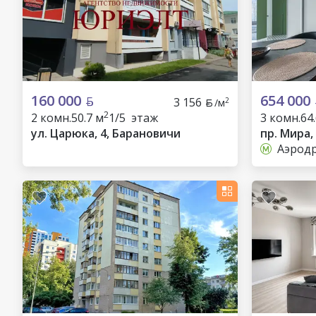
160 000
654 000
3 156
2
/м
2
2 комн.
50.7 м
1/5 этаж
3 комн.
64
ул. Царюка, 4, Барановичи
пр. Мира,
Аэрод