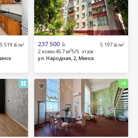
237 500
5 519
5 197
2
2
/м
/м
2
2 комн.
45.7 м
5/5 этаж
Минск
ул. Народная, 2, Минск