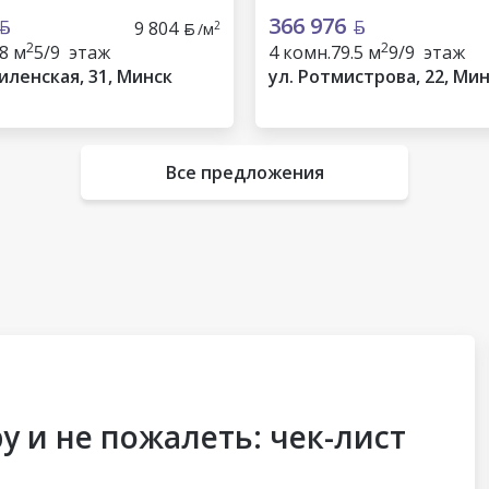
366 976
9 804
2
/м
2
2
.8 м
5/9 этаж
4 комн.
79.5 м
9/9 этаж
иленская, 31, Минск
ул. Ротмистрова, 22, Ми
Все предложения
у и не пожалеть: чек-лист