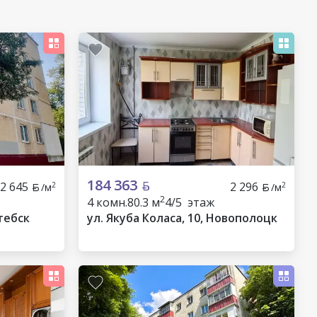
184 363
2 645
2 296
2
2
/м
/м
2
4 комн.
80.3 м
4/5 этаж
тебск
ул. Якуба Коласа, 10, Новополоцк