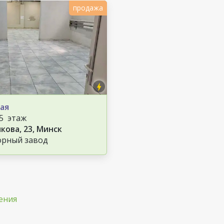
продажа
ая
/5 этаж
кова, 23, Минск
орный завод
ения