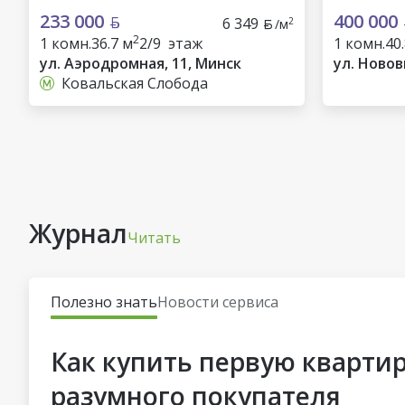
233 000
400 000
6 349
2
/м
2
1 комн.
36.7 м
2/9 этаж
1 комн.
40
ул. Аэродромная, 11, Минск
ул. Новов
Ковальская Слобода
Журнал
Читать
Полезно знать
Новости сервиса
Как купить первую квартир
разумного покупателя