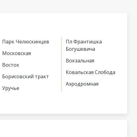
Парк Челюскинцев
Пл Франтишка
Богушевича
Московская
Вокзальная
Восток
Ковальская Слобода
Борисовский тракт
Аэродромная
Уручье
Неморшанский сад
Юбилейная пл
Слуцкий гостинец