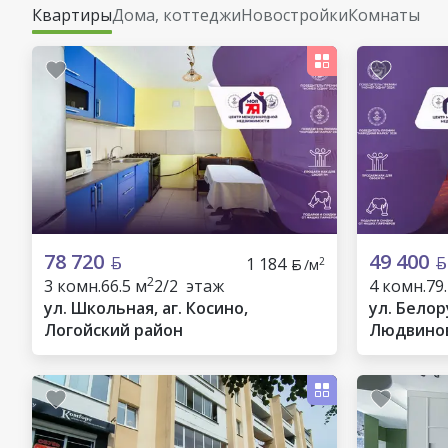
Квартиры
Дома, коттеджи
Новостройки
Комнаты
78 720
49 400
1 184
2
/м
2
3 комн.
66.5 м
2/2 этаж
4 комн.
79
ул. Школьная, аг. Косино,
ул. Белору
Логойский район
Людвинов