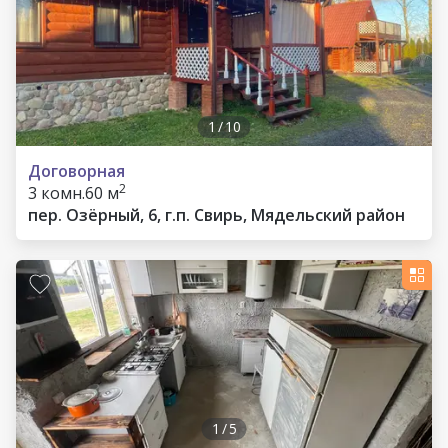
1
/
10
Договорная
2
3 комн.
60 м
пер. Озёрный, 6, г.п. Свирь, Мядельский район
1
/
5