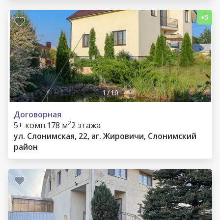
1
/
10
Договорная
2
5+ комн.
178 м
2 этажа
ул. Слонимская, 22, аг. Жировичи, Слонимский
район