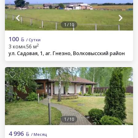
1
/
10
100
/ Сутки
2
3 комн.
56 м
ул. Садовая, 1, аг. Гнезно, Волковысский район
1
/
10
4 996
/ Месяц