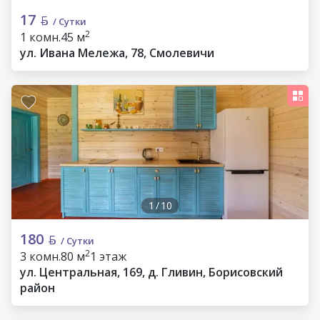
17
/ Сутки
2
1 комн.
45 м
ул. Ивана Мележа, 78, Смолевичи
1
/
10
180
/ Сутки
2
3 комн.
80 м
1 этаж
ул. Центральная, 169, д. Гливин, Борисовский
район