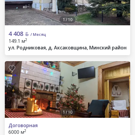
1
/
10
4 408
/ Месяц
2
149.1 м
ул. Родниковая, д. Аксаковщина, Минский район
1
/
10
Договорная
2
6000 м