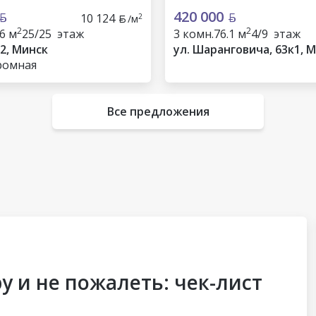
420 000
10 124
2
/м
2
2
.6 м
25/25 этаж
3 комн.
76.1 м
4/9 этаж
 2, Минск
ул. Шаранговича, 63к1, 
ромная
Все предложения
у и не пожалеть: чек-лист