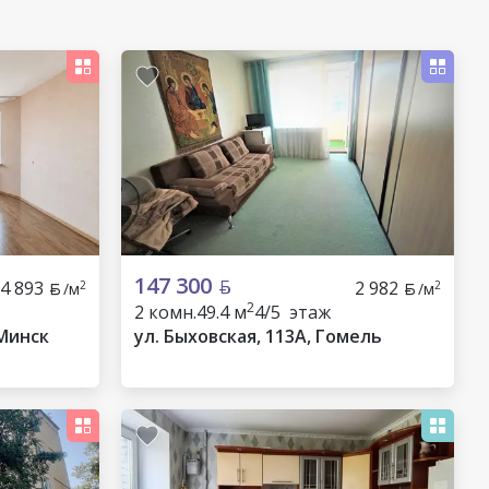
147 300
4 893
2 982
2
2
/м
/м
2
2 комн.
49.4 м
4/5 этаж
 Минск
ул. Быховская, 113А, Гомель