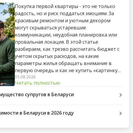
Покупка первой квартиры - это не только
радость, но и риск поддаться эмоциям. За
красивым ремонтом и уютным декором
могут скрываться устаревшие
коммуникации, неудобная планировка или
провальная локация. В этой статье
разбираем, как трезво рассчитать бюджет с
учетом скрытых расходов, на какие
параметры жилья обращать внимание в
первую очередь и как не купить «картинку»,
05.08.2026
непригодную для жизни. Пошаговый чек-
Читать полностью
лист поможет пройти весь путь до сделки
без лишних стрессов и разочарований.
мущество супругов в Беларуси
мости в Беларуси в 2026 году