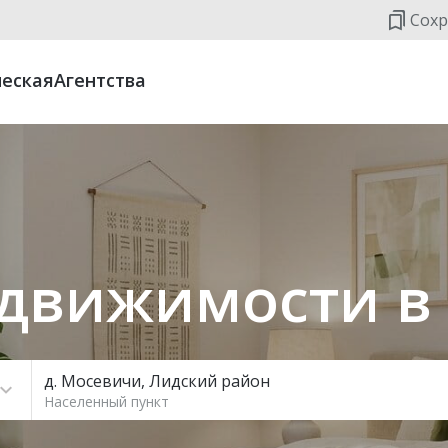
Сохр
еская
Агентства
движимости в
д. Мосевичи, Лидский район
Населенный пункт