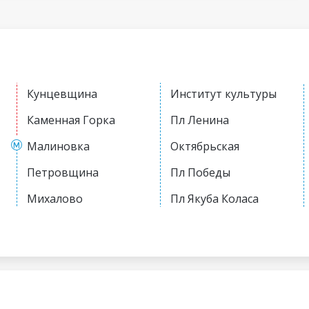
Кунцевщина
Институт культуры
Каменная Горка
Пл Ленина
Малиновка
Октябрьская
Петровщина
Пл Победы
Михалово
Пл Якуба Коласа
Грушевка
Академия наук