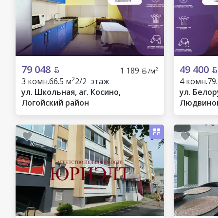
79 048
49 400
1 189
2
/м
2
3 комн.
66.5 м
2/2 этаж
4 комн.
79
ул. Школьная, аг. Косино,
ул. Белору
Логойский район
Людвинов