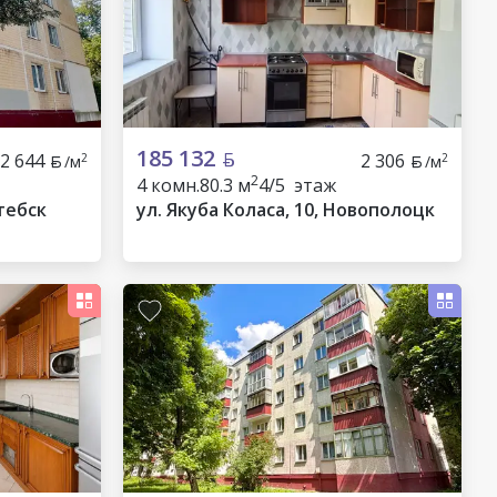
185 132
2 644
2 306
2
2
/м
/м
2
4 комн.
80.3 м
4/5 этаж
тебск
ул. Якуба Коласа, 10, Новополоцк