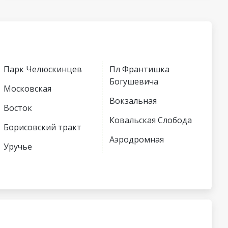
Парк Челюскинцев
Пл Франтишка
Богушевича
Московская
Вокзальная
Восток
Ковальская Слобода
Борисовский тракт
Аэродромная
Уручье
Неморшанский сад
Юбилейная пл
Слуцкий гостинец