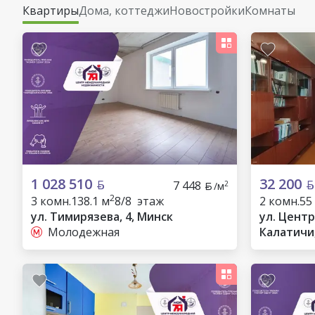
Квартиры
Дома, коттеджи
Новостройки
Комнаты
1 028 510
32 200
7 448
2
/м
2
3 комн.
138.1 м
8/8 этаж
2 комн.
55
ул. Тимирязева, 4, Минск
ул. Центр
Молодежная
Калатичи