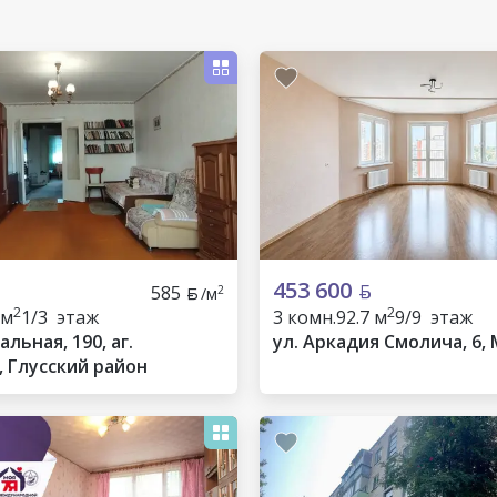
453 600
585
2
/м
2
2
 м
1/3 этаж
3 комн.
92.7 м
9/9 этаж
альная, 190, аг.
ул. Аркадия Смолича, 6,
, Глусский район