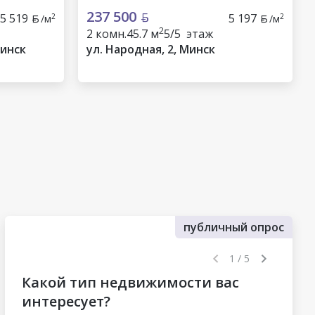
237 500
5 519
5 197
2
2
/м
/м
2
2 комн.
45.7 м
5/5 этаж
Минск
ул. Народная, 2, Минск
публичный опрос
1 / 5
Какой тип недвижимости вас
интересует?