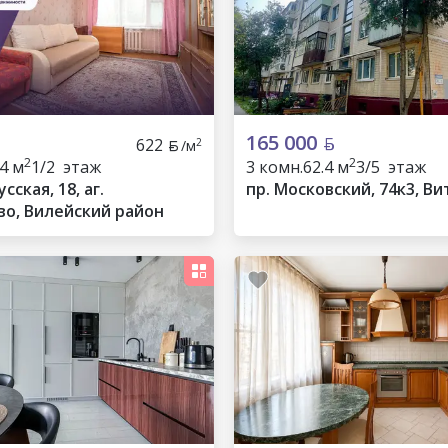
165 000
622
2
/м
2
2
.4 м
1/2 этаж
3 комн.
62.4 м
3/5 этаж
сская, 18, аг.
пр. Московский, 74к3, Ви
о, Вилейский район