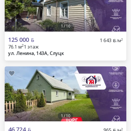
1
/
10
125 000
1 643
2
/м
2
76.1 м
1 этаж
ул. Ленина, 143А, Слуцк
1
/
10
46 724
965
2
/м