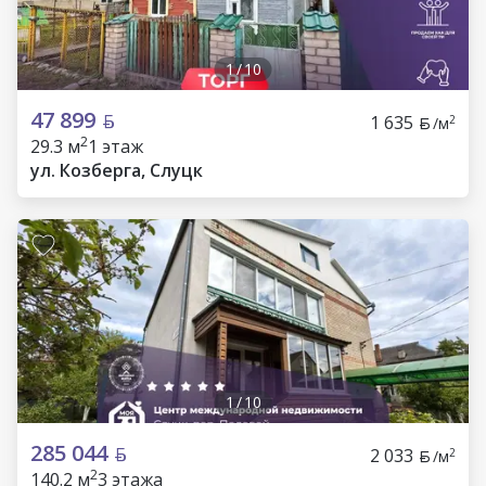
1
/
10
47 899
1 635
2
/м
2
29.3 м
1 этаж
ул. Козберга, Слуцк
1
/
10
285 044
2 033
2
/м
2
140.2 м
3 этажа