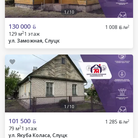
1
/
10
130 000
1 008
2
/м
2
129 м
1 этаж
ул. Заможная, Слуцк
1
/
10
101 500
1 285
2
/м
2
79 м
1 этаж
ул. Якуба Коласа, Слуцк