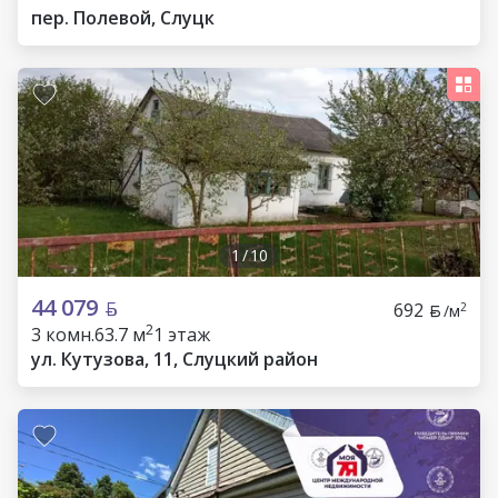
пер. Полевой, Слуцк
1
/
10
44 079
692
2
/м
2
3 комн.
63.7 м
1 этаж
ул. Кутузова, 11, Слуцкий район