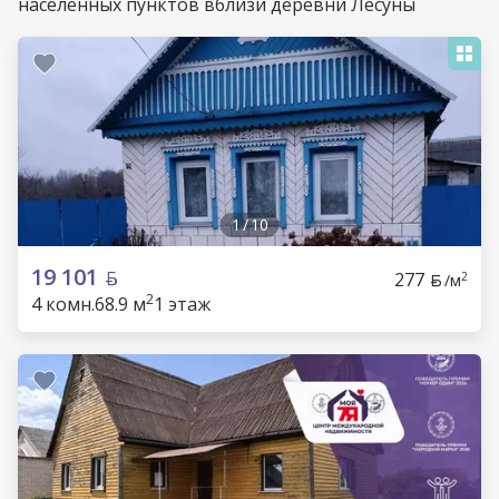
населенных пунктов вблизи деревни Лесуны
1
/
10
19 101
277
2
/м
2
4 комн.
68.9 м
1 этаж