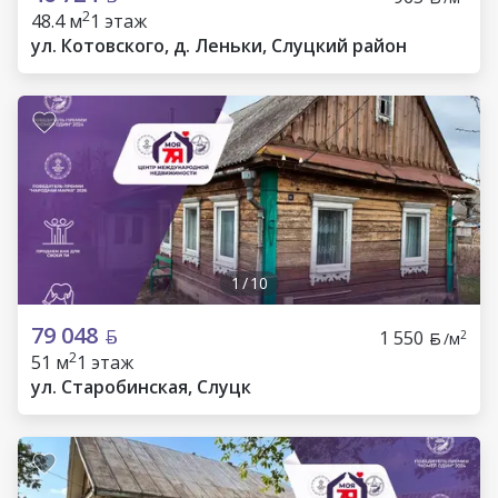
2
48.4 м
1 этаж
ул. Котовского, д. Леньки, Слуцкий район
1
/
10
79 048
1 550
2
/м
2
51 м
1 этаж
ул. Старобинская, Слуцк