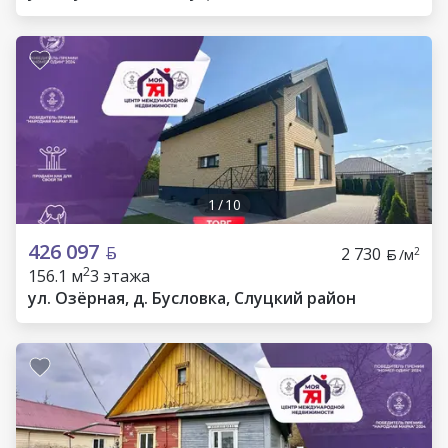
1
/
10
426 097
2 730
2
/м
2
156.1 м
3 этажа
ул. Озёрная, д. Бусловка, Слуцкий район