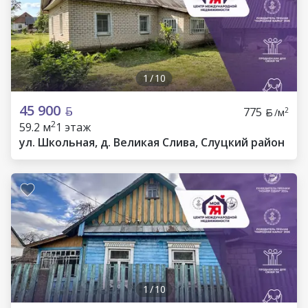
1
/
10
45 900
775
2
/м
2
59.2 м
1 этаж
ул. Школьная, д. Великая Слива, Слуцкий район
1
/
10