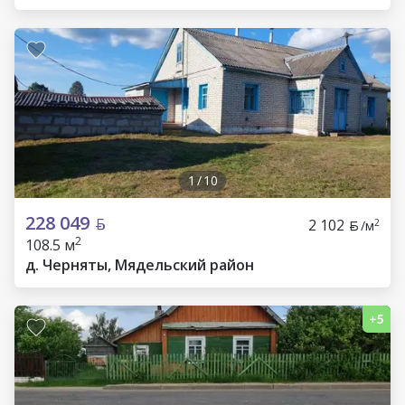
1
/
10
228 049
2 102
2
/м
2
108.5 м
д. Черняты, Мядельский район