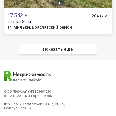
1
/
10
17 542
204
2
/м
2
4 комн.
86 м
аг. Мильки, Браславский район
Показать еще
ООО "ВебКод" УНП 193661050
от 12.12.2022 Мингорисполком
пер. Софьи Ковалевской 60-407, Минск,
Беларусь, 220014