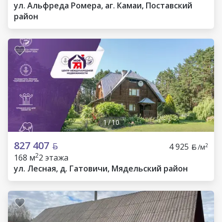
ул. Альфреда Ромера, аг. Камаи, Поставский
район
1
/
10
827 407
4 925
2
/м
2
168 м
2 этажа
ул. Лесная, д. Гатовичи, Мядельский район