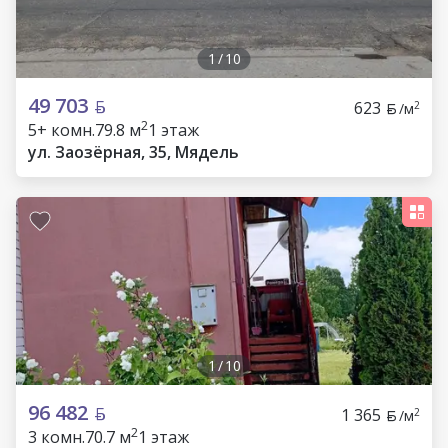
1
/
10
49 703
623
2
/м
2
5+ комн.
79.8 м
1 этаж
ул. Заозёрная, 35, Мядель
1
/
10
96 482
1 365
2
/м
2
3 комн.
70.7 м
1 этаж