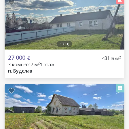
1
/
10
27 000
431
2
/м
2
3 комн.
62.7 м
1 этаж
п. Будслав