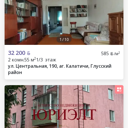
1
/
10
32 200
585
2
/м
2
2 комн.
55 м
1/3 этаж
ул. Центральная, 190, аг. Калатичи, Глусский
район