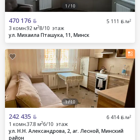
1
/
10
470 176
5 111
2
/м
2
3 комн.
92 м
8/10 этаж
ул. Михаила Пташука, 11, Минск
1
/
10
242 435
6 414
2
/м
2
1 комн.
37.8 м
6/10 этаж
ул. Н.Н. Александрова, 2, аг. Лесной, Минский
район