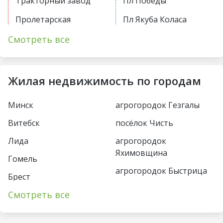
Тракторный завод
Пл Победы
Пролетарская
Пл Якуба Коласа
Первомайская
Академия наук
Смотреть все
Купаловская
Парк Челюскинцев
Немига
Московская
Жилая недвижимость по городам
Фрунзенская
Восток
Минск
агрогородок Гезгалы
Молодежная
Борисовский тракт
Витебск
посёлок Чисть
Пушкинская
Уручье
Лида
агрогородок
Спортивная
Юбилейная пл
Яхимовщина
Гомель
Кунцевщина
агрогородок Быстрица
Пл Франтишка
Брест
Богушевича
Несвиж
Каменная Горка
Смотреть все
Пинск
Вокзальная
деревня Турец-Бояры
Малиновка
Могилёв
Ковальская Слобода