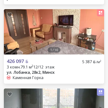
1
/
10
426 097
5 387
2
/м
2
3 комн.
79.1 м
12/12 этаж
ул. Лобанка, 28к2, Минск
Каменная Горка