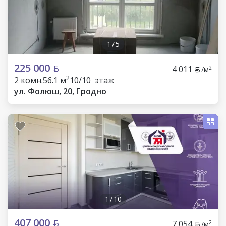
1
/
5
225 000
4 011
2
/м
2
2 комн.
56.1 м
10/10 этаж
ул. Фолюш, 20, Гродно
1
/
10
407 000
7 054
2
/м