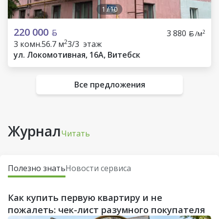
1
/
10
220 000
3 880
2
/м
2
3 комн.
56.7 м
3/3 этаж
ул. Локомотивная, 16А, Витебск
Все предложения
Журнал
Читать
Полезно знать
Новости сервиса
Как купить первую квартиру и не
пожалеть: чек-лист разумного покупателя