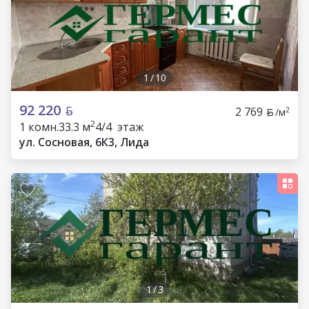
1
/
10
92 220
2 769
2
/м
2
1 комн.
33.3 м
4/4 этаж
ул. Сосновая, 6К3, Лида
1
/
3