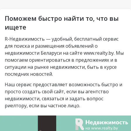
агрогородок
Петровщина
Солигорск
Пограничный
Аэродромная
Михалово
Молодечно
Поможем быстро найти то, что вы
Озерцо
Неморшанский сад
Грушевка
Слоним
ищете
посёлок Усяж
Слуцкий гостинец
Жлобин
R-Недвижимость — удобный, бесплатный сервис
агрогородок Деревная
для поиска и размещения объявлений о
Слуцк
агрогородок Замосточье
недвижимости Беларуси на сайте www.realty.by. Мы
Бобруйск
помогаем ориентироваться в предложениях и в
агрогородок Коммунар
ситуации на рынке недвижимости, быть в курсе
Борисов
городской посёлок
последних новостей.
Барановичи
Радошковичи
Наш сервис предоставляет возможность быстро и
Вилейка
деревня Стецки
просто создать свой сайт, если вы агентство
недвижимости, связаться и задать вопрос
курортный посёлок
посёлок Альба
риелтору, если вы частное лицо.
Нарочь
посёлок Коренёвка
Новополоцк
деревня Бобровичи
Мозырь
деревня Ковердяки