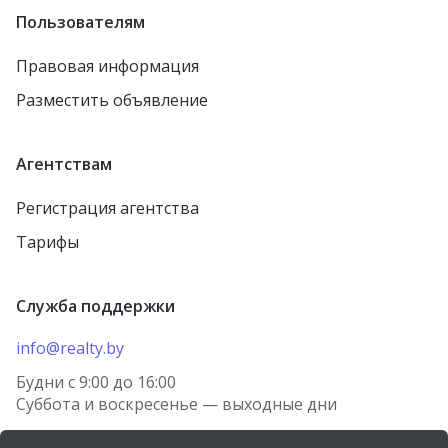
Рогачёв
Пользователям
агрогородок Борщовка
Осиповичи
Правовая информация
агрогородок Лошница
Заславль
Разместить объявление
агрогородок Тулово
городской посёлок
Тереховка
Новолукомль
Агентствам
городской посёлок
Столин
Правдинский
Регистрация агентства
Петриков
Жодино
Тарифы
агрогородок Старо-
городской посёлок
Борисов
Красная Слобода
Служба поддержки
агрогородок Косино
агрогородок Томашовка
деревня Берёзки
info@realty.by
Лунинец
посёлок Городище
Будни с 9:00 до 16:00
Волковыск
Суббота и воскресенье — выходные дни
агрогородок Носовичи
Речица