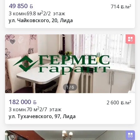
49 850
714
2
/м
2
3 комн.
69.8 м
2/2 этаж
ул. Чайковского, 20, Лида
1
/
6
182 000
2 600
2
/м
2
3 комн.
70 м
2/7 этаж
ул. Тухачевского, 97, Лида