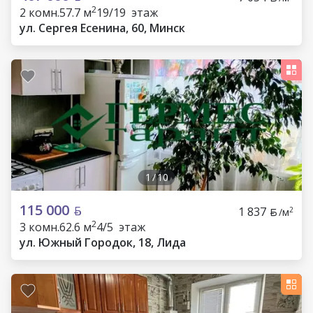
2
2 комн.
57.7 м
19/19 этаж
ул. Сергея Есенина, 60, Минск
1
/
10
115 000
1 837
2
/м
2
3 комн.
62.6 м
4/5 этаж
ул. Южный Городок, 18, Лида