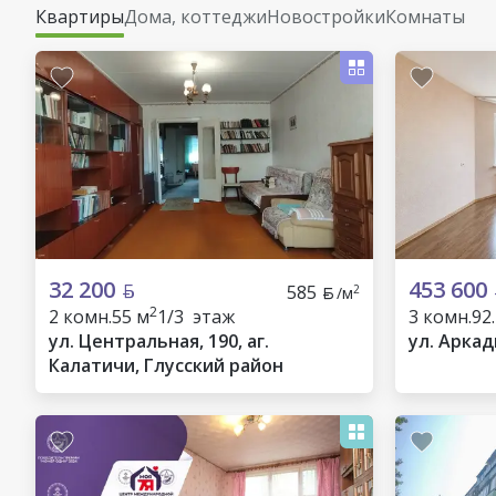
Квартиры
Дома, коттеджи
Новостройки
Комнаты
32 200
453 600
585
2
/м
2
2 комн.
55 м
1/3 этаж
3 комн.
92
ул. Центральная, 190, аг.
ул. Аркад
Калатичи, Глусский район