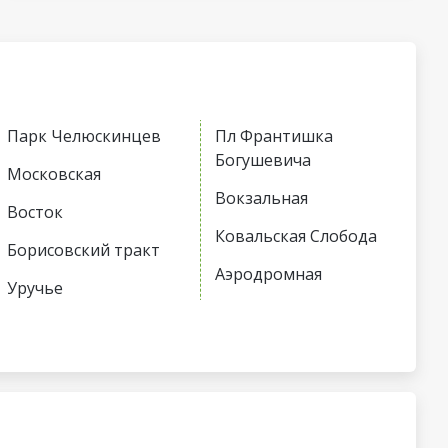
Парк Челюскинцев
Пл Франтишка
Богушевича
Московская
Вокзальная
Восток
Ковальская Слобода
Борисовский тракт
Аэродромная
Уручье
Неморшанский сад
Юбилейная пл
Слуцкий гостинец