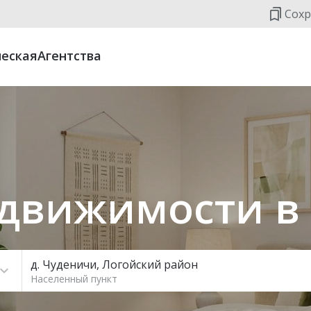
Сохр
еская
Агентства
движимости в
д. Чуденичи, Логойский район
Населенный пункт