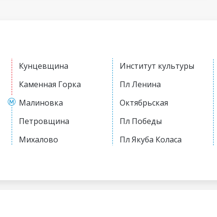
Кунцевщина
Институт культуры
Каменная Горка
Пл Ленина
Малиновка
Октябрьская
Петровщина
Пл Победы
Михалово
Пл Якуба Коласа
Грушевка
Академия наук