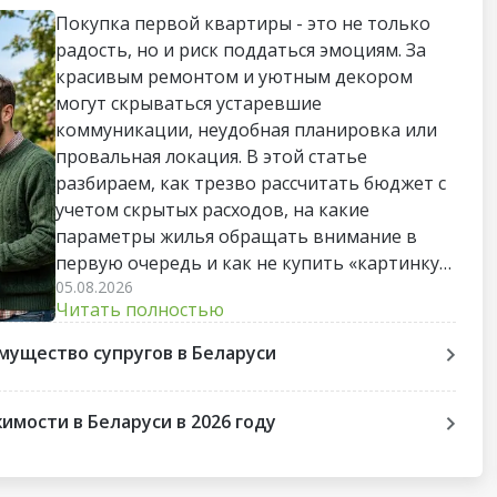
Покупка первой квартиры - это не только
радость, но и риск поддаться эмоциям. За
красивым ремонтом и уютным декором
могут скрываться устаревшие
коммуникации, неудобная планировка или
провальная локация. В этой статье
разбираем, как трезво рассчитать бюджет с
учетом скрытых расходов, на какие
параметры жилья обращать внимание в
первую очередь и как не купить «картинку»,
05.08.2026
непригодную для жизни. Пошаговый чек-
Читать полностью
лист поможет пройти весь путь до сделки
без лишних стрессов и разочарований.
мущество супругов в Беларуси
мости в Беларуси в 2026 году