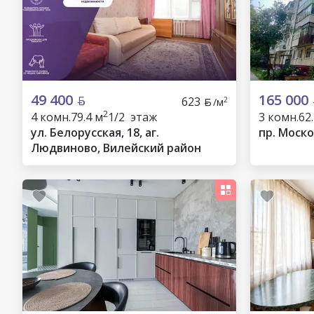
49 400
165 000
623
2
/м
2
4 комн.
79.4 м
1/2 этаж
3 комн.
62
ул. Белорусская, 18, аг.
пр. Моско
Людвиново, Вилейский район