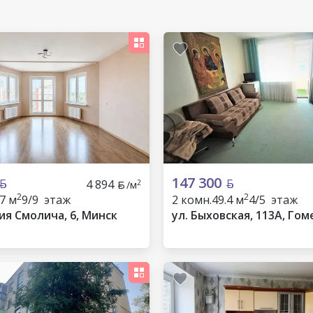
147 300
4 894
2
/м
2
2
.7 м
9/9 этаж
2 комн.
49.4 м
4/5 этаж
ия Смолича, 6, Минск
ул. Быховская, 113А, Гом