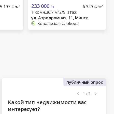
233 000
5 197
6 349
2
2
/м
/м
2
1 комн.
36.7 м
2/9 этаж
ул. Аэродромная, 11, Минск
Ковальская Слобода
публичный опрос
1 / 5
Какой тип недвижимости вас
интересует?