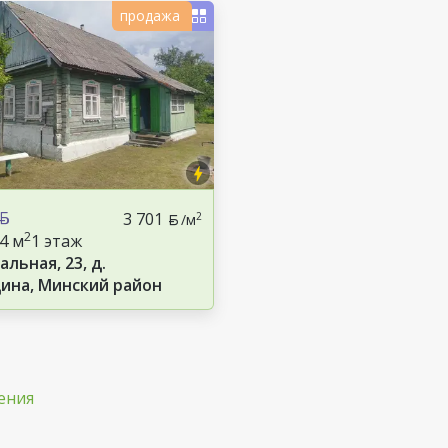
продажа
3 701
2
/м
2
.4 м
1 этаж
альная, 23, д.
ина, Минский район
ения