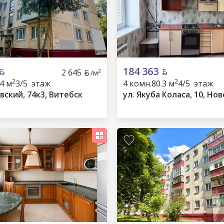
184 363
2 645
2
/м
2
2
.4 м
3/5 этаж
4 комн.
80.3 м
4/5 этаж
вский, 74к3, Витебск
ул. Якуба Коласа, 10, Но