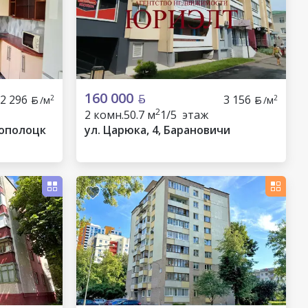
160 000
2 296
3 156
2
2
/м
/м
2
2 комн.
50.7 м
1/5 этаж
вополоцк
ул. Царюка, 4, Барановичи