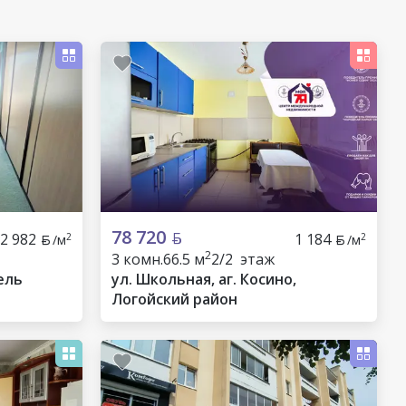
78 720
2 982
1 184
2
2
/м
/м
2
3 комн.
66.5 м
2/2 этаж
ель
ул. Школьная, аг. Косино,
Логойский район