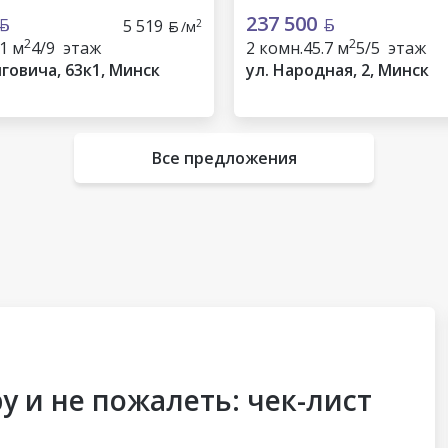
237 500
5 519
2
/м
2
2
.1 м
4/9 этаж
2 комн.
45.7 м
5/5 этаж
говича, 63к1, Минск
ул. Народная, 2, Минск
Все предложения
у и не пожалеть: чек-лист