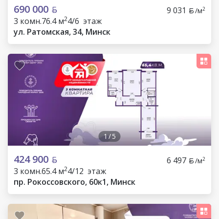
690 000
9 031
2
/м
2
3 комн.
76.4 м
4/6 этаж
ул. Ратомская, 34, Минск
1
/
5
424 900
6 497
2
/м
2
3 комн.
65.4 м
4/12 этаж
пр. Рокоссовского, 60к1, Минск