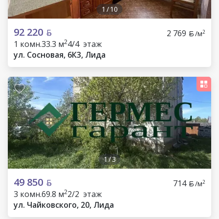
1
/
10
92 220
2 769
2
/м
2
1 комн.
33.3 м
4/4 этаж
ул. Сосновая, 6К3, Лида
1
/
3
49 850
714
2
/м
2
3 комн.
69.8 м
2/2 этаж
ул. Чайковского, 20, Лида