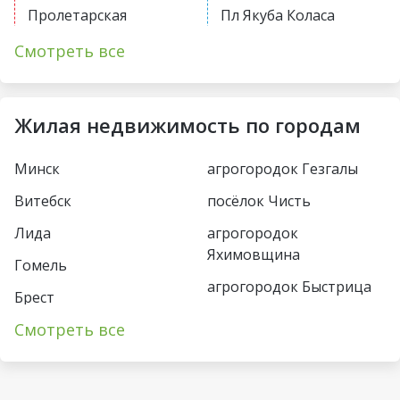
Пролетарская
Пл Якуба Коласа
Первомайская
Академия наук
Смотреть все
Купаловская
Парк Челюскинцев
Немига
Московская
Жилая недвижимость по городам
Фрунзенская
Восток
Минск
агрогородок Гезгалы
Молодежная
Борисовский тракт
Витебск
посёлок Чисть
Пушкинская
Уручье
Лида
агрогородок
Спортивная
Юбилейная пл
Яхимовщина
Гомель
Кунцевщина
агрогородок Быстрица
Пл Франтишка
Брест
Богушевича
Несвиж
Каменная Горка
Смотреть все
Пинск
Вокзальная
деревня Турец-Бояры
Малиновка
Могилёв
Ковальская Слобода
агрогородок
Петровщина
Солигорск