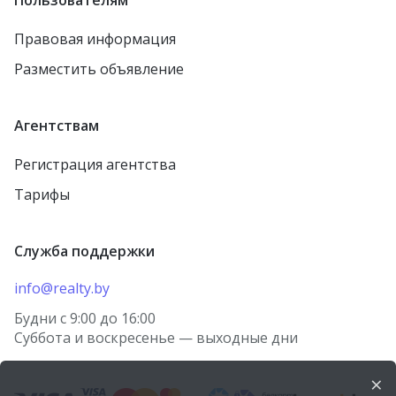
Пользователям
агрогородок Борщовка
Осиповичи
Правовая информация
агрогородок Лошница
Заславль
Разместить объявление
агрогородок Тулово
городской посёлок
Тереховка
Новолукомль
Агентствам
городской посёлок
Столин
Правдинский
Регистрация агентства
Петриков
Жодино
Тарифы
агрогородок Старо-
городской посёлок
Борисов
Красная Слобода
Служба поддержки
агрогородок Куренец
агрогородок Томашовка
агрогородок Косино
info@realty.by
Лунинец
деревня Берёзки
Будни с 9:00 до 16:00
Волковыск
Суббота и воскресенье — выходные дни
посёлок Городище
Речица
агрогородок Носовичи
×