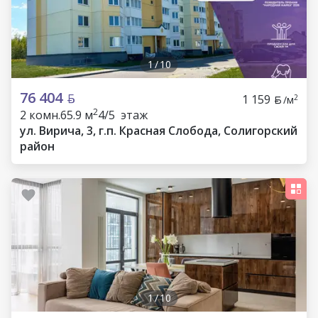
1
/
10
76 404
1 159
2
/м
2
2 комн.
65.9 м
4/5 этаж
ул. Вирича, 3, г.п. Красная Слобода, Солигорский
район
1
/
10