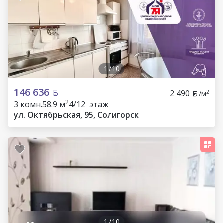
1
/
10
146 636
2 490
2
/м
2
3 комн.
58.9 м
4/12 этаж
ул. Октябрьская, 95, Солигорск
1
/
10