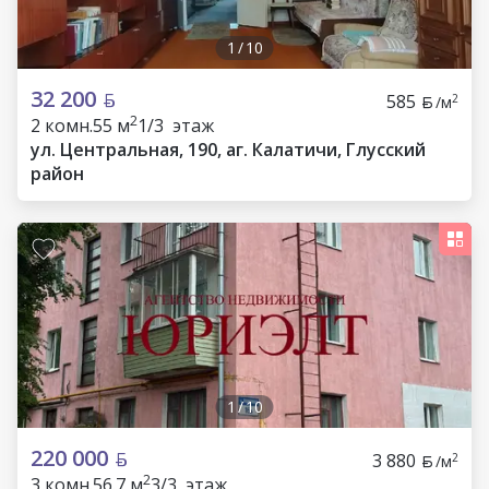
1
/
10
32 200
585
2
/м
2
2 комн.
55 м
1/3 этаж
ул. Центральная, 190, аг. Калатичи, Глусский
район
1
/
10
220 000
3 880
2
/м
2
3 комн.
56.7 м
3/3 этаж