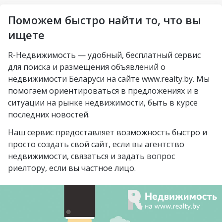
Пограничный
Аэродромная
Михалово
Молодечно
Поможем быстро найти то, что вы
Озерцо
Неморшанский сад
Грушевка
Слоним
ищете
посёлок Усяж
Слуцкий гостинец
Жлобин
R-Недвижимость — удобный, бесплатный сервис
агрогородок Деревная
для поиска и размещения объявлений о
Слуцк
агрогородок Замосточье
недвижимости Беларуси на сайте www.realty.by. Мы
Бобруйск
помогаем ориентироваться в предложениях и в
агрогородок Коммунар
ситуации на рынке недвижимости, быть в курсе
Борисов
городской посёлок
последних новостей.
Барановичи
Радошковичи
Наш сервис предоставляет возможность быстро и
Вилейка
деревня Стецки
просто создать свой сайт, если вы агентство
недвижимости, связаться и задать вопрос
курортный посёлок
посёлок Альба
риелтору, если вы частное лицо.
Нарочь
посёлок Коренёвка
Новополоцк
деревня Бобровичи
Новогрудок
деревня Ковердяки