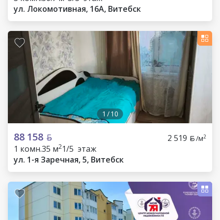
ул. Локомотивная, 16А, Витебск
1
/
10
88 158
2 519
2
/м
2
1 комн.
35 м
1/5 этаж
ул. 1-я Заречная, 5, Витебск