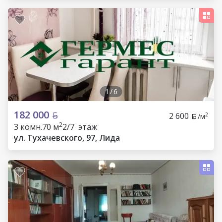
1
/
6
182 000
2 600
2
/м
2
3 комн.
70 м
2/7 этаж
ул. Тухачевского, 97, Лида