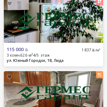
1
/
10
115 000
1 837
2
/м
2
3 комн.
62.6 м
4/5 этаж
ул. Южный Городок, 18, Лида