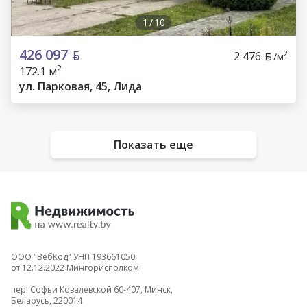
1
/
10
426 097
2 476
2
/м
2
172.1 м
ул. Парковая, 45, Лида
Показать еще
ООО "ВебКод" УНП 193661050
от 12.12.2022 Мингорисполком
пер. Софьи Ковалевской 60-407, Минск,
Беларусь, 220014