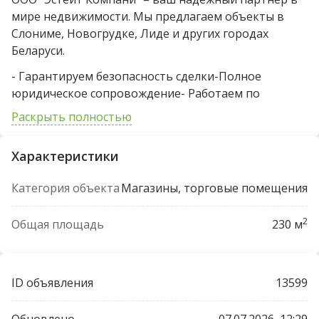
мире недвижимости. Мы предлагаем объекты в
Слониме, Новогрудке, Лиде и других городах
Беларуси.
- Гарантируем безопасность сделки-Полное
юридическое сопровождение- Работаем по
лицензии Министерства юстиции РБ №02240/394
Раскрыть полностью
Наша цель – не просто продать вам
недвижимость, а помочь вам найти идеальный
Характеристики
объект без рисков и скрытых нюансов.
Категория объекта
Магазины, торговые помещения
Офисы: г. Лида, ул. Чапаева 18; г. Слоним, пер.
Дружбы 1; г. Новогрудок, ул.
2
Общая площадь
230 м
Волчецкого27БСвяжитесь с нами сегодня и
получите консультацию эксперта!
ID объявления
13599
Обновлено
07.07.2026, 12:29