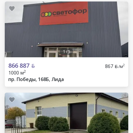
1
/
5
866 887
867
2
/м
2
1000 м
пр. Победы, 168Б, Лида