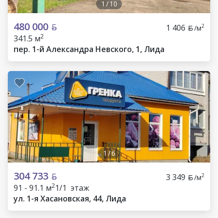
1
/
10
480 000
1 406
2
/м
2
341.5 м
пер. 1-й Александра Невского, 1, Лида
1
/
6
304 733
3 349
2
/м
2
91 - 91.1 м
1/1 этаж
ул. 1-я Хасановская, 44, Лида