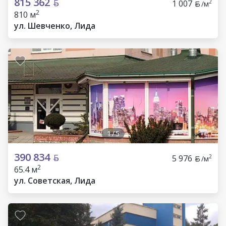
815 362
1 007
2
/м
2
810 м
ул. Шевченко, Лида
1
/
5
390 834
5 976
2
/м
2
65.4 м
ул. Советская, Лида