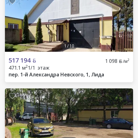
1
/
10
517 194
1 098
2
/м
2
471.1 м
1/1 этаж
пер. 1-й Александра Невского, 1, Лида