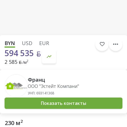
BYN
USD
EUR
594 535
2 585
2
/м
Франц
ООО "Эстейт Компани"
УНП: 693141368
Показать контакты
2
230 м