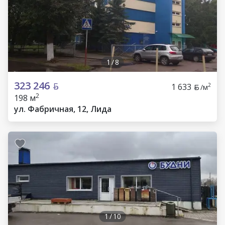
1
/
8
323 246
1 633
2
/м
2
198 м
ул. Фабричная, 12, Лида
1
/
10