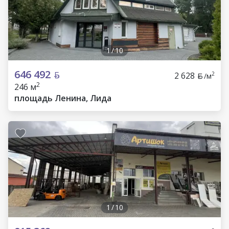
1
/
10
646 492
2 628
2
/м
2
246 м
площадь Ленина, Лида
1
/
10