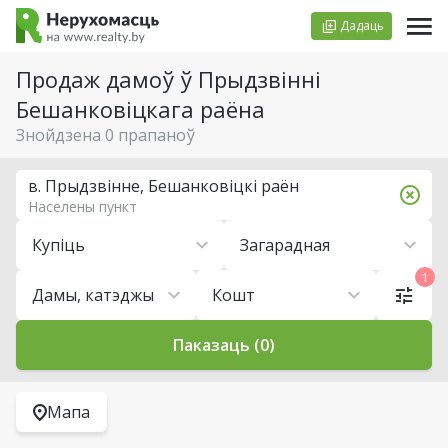
Дадаць
Продаж дамоў ў Прыдзвінні
Бешанковіцкага раёна
Знойдзена 0 прапаноў
в. Прыдзвінне, Бешанковіцкі раён
Населены пункт
Купіць
Загарадная
1
Дамы, катэджы
Кошт
Паказаць (0)
Мапа