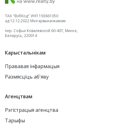
ТАА "ВэбКод" УНП 193661050
ад 12.12.2022 Мінгарвыканкамам
пер. Софьи Ковалевской 60-407, Минск,
Беларусь, 220014
Карыстальнікам
Прававая інфармацыя
Размясціць аб'яву
Агенцтвам
Рэгістрацыя агенцтва
Тарыфы