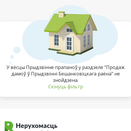
У вёсцы Прыдзвінне прапаноў у раздзеле "Продаж
дамоў ў Прыдзвінні Бешанковіцкага раёна" не
знойдзена.
Скінуць фільтр