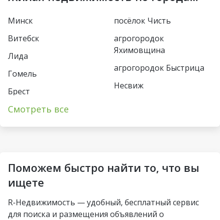
Фрунзенская
Восток
Минск
посёлок Чисть
Молодежная
Борисовский тракт
Витебск
агрогородок
Пушкинская
Уручье
Яхимовщина
Лида
Спортивная
Юбилейная пл
агрогородок Быстрица
Гомель
Кунцевщина
Несвиж
Пл Франтишка
Брест
Богушевича
деревня Турец-Бояры
Каменная Горка
Смотреть все
Пинск
Вокзальная
агрогородок
Малиновка
Могилёв
Пограничный
Ковальская Слобода
Петровщина
Солигорск
Озерцо
Аэродромная
Михалово
Молодечно
Поможем быстро найти то, что вы
посёлок Усяж
Неморшанский сад
Грушевка
Жлобин
ищете
агрогородок Деревная
Слуцкий гостинец
Слуцк
R-Недвижимость — удобный, бесплатный сервис
агрогородок Замосточье
для поиска и размещения объявлений о
Слоним