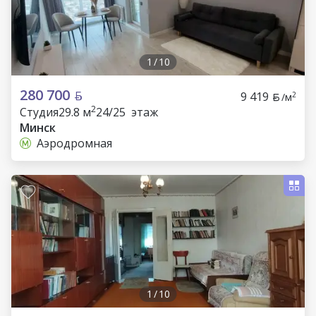
1
/
10
280 700
9 419
2
/м
2
Студия
29.8 м
24/25 этаж
Минск
Аэродромная
1
/
10