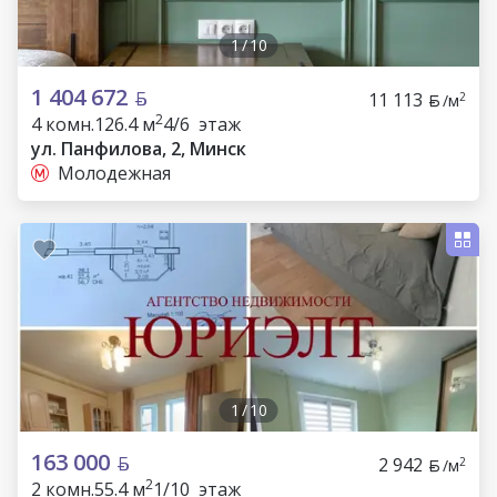
1
/
10
1 404 672
11 113
2
/м
2
4 комн.
126.4 м
4/6 этаж
ул. Панфилова, 2, Минск
Молодежная
1
/
10
163 000
2 942
2
/м
2
2 комн.
55.4 м
1/10 этаж