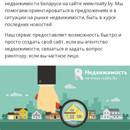
агрогородок Коммунар
недвижимости Беларуси на сайте www.realty.by. Мы
Бобруйск
помогаем ориентироваться в предложениях и в
городской посёлок
ситуации на рынке недвижимости, быть в курсе
Борисов
Радошковичи
последних новостей.
Барановичи
деревня Стецки
Наш сервис предоставляет возможность быстро и
Вилейка
посёлок Альба
просто создать свой сайт, если вы агентство
недвижимости, связаться и задать вопрос
курортный посёлок
посёлок Коренёвка
риелтору, если вы частное лицо.
Нарочь
деревня Бобровичи
Новополоцк
агрогородок
Новогрудок
Людвиново
Полоцк
деревня Ковердяки
Мозырь
Добруш
Светлогорск
агрогородок Путчино
Щучин
деревня Боровляны
Кобрин
агрогородок Новка