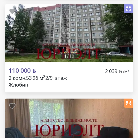
1
/
10
110 000
2 039
2
/м
2
2 комн.
53.96 м
2/9 этаж
Жлобин