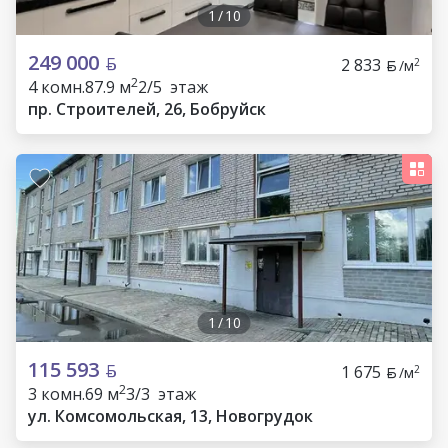
1
/
10
249 000
2 833
2
/м
2
4 комн.
87.9 м
2/5 этаж
пр. Строителей, 26, Бобруйск
1
/
10
115 593
1 675
2
/м
2
3 комн.
69 м
3/3 этаж
ул. Комсомольская, 13, Новогрудок