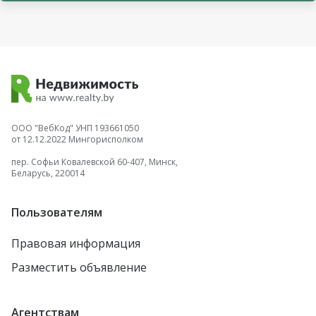
агрогородок Колодищи
деревня Песочная Буда
Гродно
деревня Новосёлки
деревня Копище
городской посёлок
Кореличи
Орша
агрогородок Бобовка
агрогородок Ратомка
ООО "ВебКод" УНП 193661050
от 12.12.2022 Мингорисполком
городской посёлок
деревня Гезгалы
Ветрино
пер. Софьи Ковалевской 60-407, Минск,
Беларусь, 220014
посёлок Первомайский
агрогородок Калатичи
Рогачёв
Каменец
Пользователям
Осиповичи
агрогородок Борщовка
Правовая информация
агрогородок Лесной
агрогородок Лошница
Разместить объявление
Заславль
агрогородок Тулово
городской посёлок
Новолукомль
Агентствам