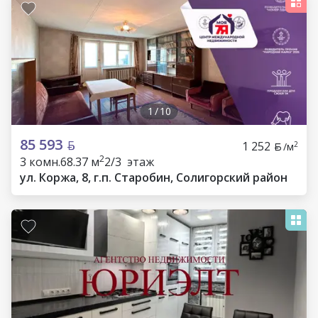
1
/
10
85 593
1 252
2
/м
2
3 комн.
68.37 м
2/3 этаж
ул. Коржа, 8, г.п. Старобин, Солигорский район