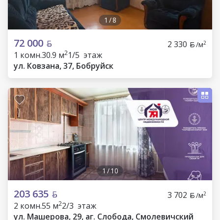
1
/
8
72 000
2 330
2
/м
2
1 комн.
30.9 м
1/5 этаж
ул. Ковзана, 37, Бобруйск
1
/
10
203 635
3 702
2
/м
2
2 комн.
55 м
2/3 этаж
ул. Машерова, 29, аг. Слобода, Смолевичский