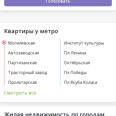
Голосовать
Квартиры у метро
Могилёвская
Институт культуры
Автозаводская
Пл Ленина
Партизанская
Октябрьская
Тракторный завод
Пл Победы
Пролетарская
Пл Якуба Коласа
Первомайская
Академия наук
Смотреть все
Купаловская
Парк Челюскинцев
Немига
Московская
Жилая недвижимость по городам