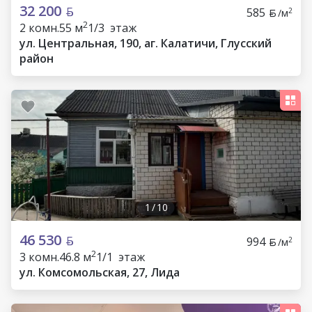
32 200
585
2
/м
2
2 комн.
55 м
1/3 этаж
ул. Центральная, 190, аг. Калатичи, Глусский
район
1
/
10
46 530
994
2
/м
2
3 комн.
46.8 м
1/1 этаж
ул. Комсомольская, 27, Лида