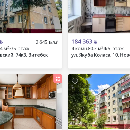
184 363
2 645
2
/м
2
2
.4 м
3/5 этаж
4 комн.
80.3 м
4/5 этаж
вский, 74к3, Витебск
ул. Якуба Коласа, 10, Но