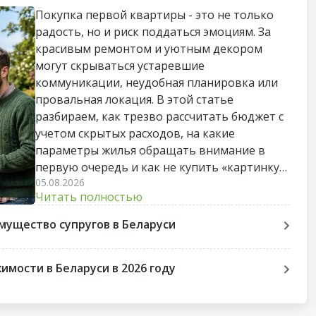
Покупка первой квартиры - это не только
радость, но и риск поддаться эмоциям. За
красивым ремонтом и уютным декором
могут скрываться устаревшие
коммуникации, неудобная планировка или
провальная локация. В этой статье
разбираем, как трезво рассчитать бюджет с
учетом скрытых расходов, на какие
параметры жилья обращать внимание в
первую очередь и как не купить «картинку»,
05.08.2026
непригодную для жизни. Пошаговый чек-
Читать полностью
лист поможет пройти весь путь до сделки
без лишних стрессов и разочарований.
мущество супругов в Беларуси
мости в Беларуси в 2026 году