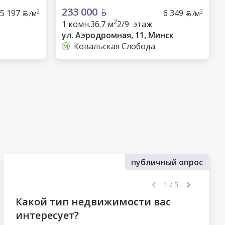
233 000
5 197
6 349
2
2
/м
/м
2
1 комн.
36.7 м
2/9 этаж
ул. Аэродромная, 11, Минск
Ковальская Слобода
публичный опрос
1 / 5
Какой тип недвижимости вас
интересует?