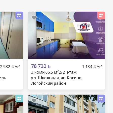
78 720
2 982
1 184
2
2
/м
/м
2
3 комн.
66.5 м
2/2 этаж
ель
ул. Школьная, аг. Косино,
Логойский район