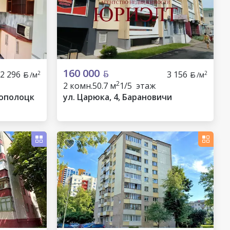
160 000
2 296
3 156
2
2
/м
/м
2
2 комн.
50.7 м
1/5 этаж
вополоцк
ул. Царюка, 4, Барановичи