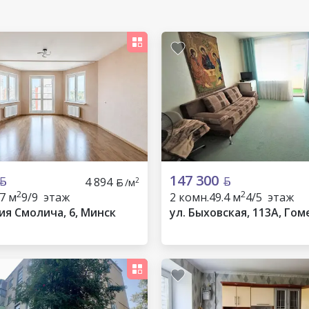
147 300
4 894
2
/м
2
2
.7 м
9/9 этаж
2 комн.
49.4 м
4/5 этаж
ия Смолича, 6, Минск
ул. Быховская, 113А, Гом