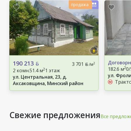
продажа
190 213
Договорн
3 701
2
/м
2
182.6 м
0
2
2 комн.
51.4 м
1 этаж
ул. Фроли
ул. Центральная, 23, д.
Тракт
Аксаковщина, Минский район
Свежие предложения
Все предлож