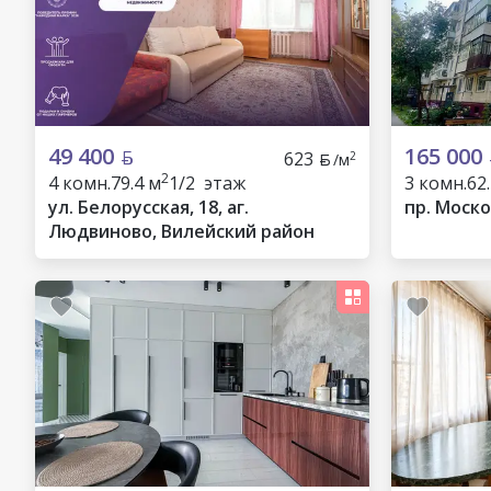
49 400
165 000
623
2
/м
2
4 комн.
79.4 м
1/2 этаж
3 комн.
62
ул. Белорусская, 18, аг.
пр. Моско
Людвиново, Вилейский район