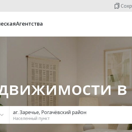
Сохр
еская
Агентства
движимости в
аг. Заречье, Рогачёвский район
Населенный пункт