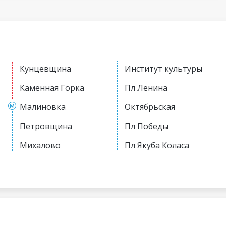
Кунцевщина
Институт культуры
Каменная Горка
Пл Ленина
Малиновка
Октябрьская
Петровщина
Пл Победы
Михалово
Пл Якуба Коласа
Грушевка
Академия наук