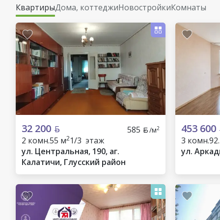
Квартиры
Дома, коттеджи
Новостройки
Комнаты
32 200
453 600
585
2
/м
2
2 комн.
55 м
1/3 этаж
3 комн.
92
ул. Центральная, 190, аг.
ул. Аркад
Калатичи, Глусский район