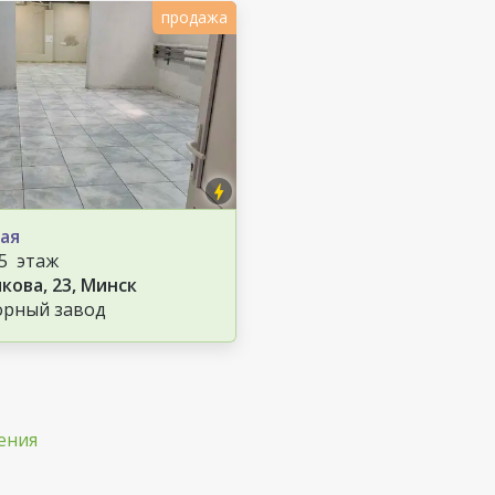
продажа
ая
/5 этаж
кова, 23, Минск
орный завод
ения