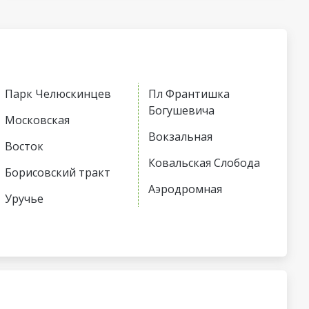
Парк Челюскинцев
Пл Франтишка
Богушевича
Московская
Вокзальная
Восток
Ковальская Слобода
Борисовский тракт
Аэродромная
Уручье
Неморшанский сад
Юбилейная пл
Слуцкий гостинец