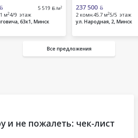
237 500
5 519
2
/м
2
2
.1 м
4/9 этаж
2 комн.
45.7 м
5/5 этаж
говича, 63к1, Минск
ул. Народная, 2, Минск
Все предложения
у и не пожалеть: чек-лист