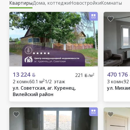
Квартиры
Дома, коттеджи
Новостройки
Комнаты
13 224
470 176
221
2
/м
2
2 комн.
60.1 м
1/2 этаж
3 комн.
92
ул. Советская, аг. Куренец,
ул. Михаи
Вилейский район