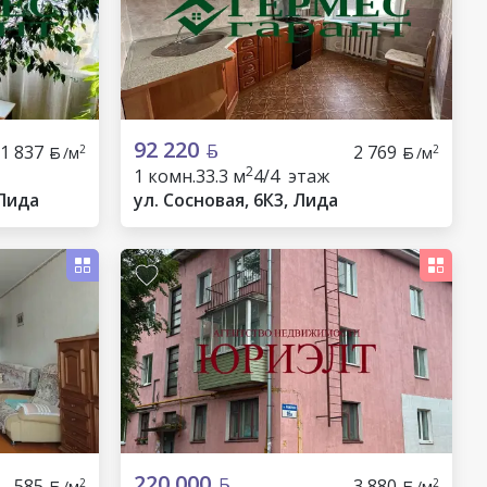
92 220
1 837
2 769
2
2
/м
/м
2
1 комн.
33.3 м
4/4 этаж
 Лида
ул. Сосновая, 6К3, Лида
220 000
585
3 880
2
2
/м
/м