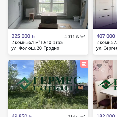
225 000
407 000
4 011
2
/м
2
2 комн.
56.1 м
10/10 этаж
2 комн.
57
ул. Фолюш, 20, Гродно
ул. Серге
49 850
182 000
714
2
/м