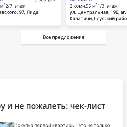
2
2
 м
2/7 этаж
2 комн.
55 м
1/3 этаж
евского, 97, Лида
ул. Центральная, 190, аг.
Калатичи, Глусский рай
Все предложения
у и не пожалеть: чек-лист
Покупка первой квартиры - это не только