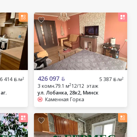
426 097
6 414
5 387
2
2
/м
/м
2
3 комн.
79.1 м
12/12 этаж
аг.
ул. Лобанка, 28к2, Минск
Каменная Горка