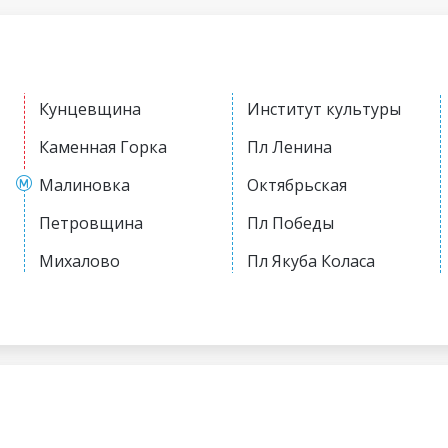
Кунцевщина
Институт культуры
Каменная Горка
Пл Ленина
Малиновка
Октябрьская
Петровщина
Пл Победы
Михалово
Пл Якуба Коласа
Грушевка
Академия наук