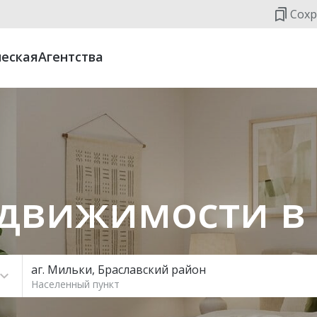
Сохр
еская
Агентства
движимости в
аг. Мильки, Браславский район
Населенный пункт