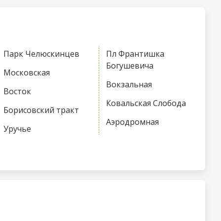
Парк Челюскинцев
Пл Франтишка
Богушевича
Московская
Вокзальная
Восток
Ковальская Слобода
Борисовский тракт
Аэродромная
Уручье
Неморшанский сад
Юбилейная пл
Слуцкий гостинец