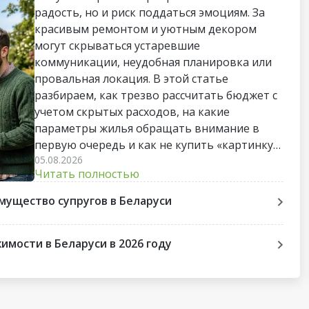
радость, но и риск поддаться эмоциям. За
красивым ремонтом и уютным декором
могут скрываться устаревшие
коммуникации, неудобная планировка или
провальная локация. В этой статье
разбираем, как трезво рассчитать бюджет с
учетом скрытых расходов, на какие
параметры жилья обращать внимание в
первую очередь и как не купить «картинку»,
05.08.2026
непригодную для жизни. Пошаговый чек-
Читать полностью
лист поможет пройти весь путь до сделки
без лишних стрессов и разочарований.
мущество супругов в Беларуси
мости в Беларуси в 2026 году