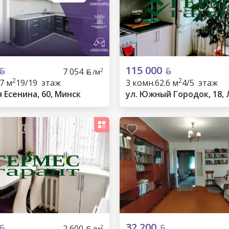
115 000
7 054
2
/м
2
2
.7 м
19/19 этаж
3 комн.
62.6 м
4/5 этаж
я Есенина, 60, Минск
ул. Южный Городок, 18,
32 200
2 600
2
/м