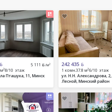
242 435
5 111
2
/м
2
2
 м
8/10 этаж
1 комн.
37.8 м
6/10 этаж
ла Пташука, 11, Минск
ул. Н.Н. Александрова, 2, 
Лесной, Минский район