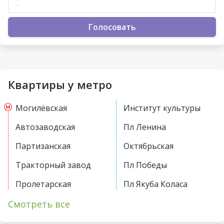
Голосовать
Квартиры у метро
Могилёвская
Институт культуры
Автозаводская
Пл Ленина
Партизанская
Октябрьская
Тракторный завод
Пл Победы
Пролетарская
Пл Якуба Коласа
Первомайская
Академия наук
Смотреть все
Купаловская
Парк Челюскинцев