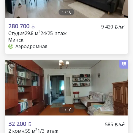
1
/
10
280 700
9 420
2
/м
2
Студия
29.8 м
24/25 этаж
Минск
Аэродромная
1
/
10
32 200
585
2
/м
2
2 комн.
55 м
1/3 этаж