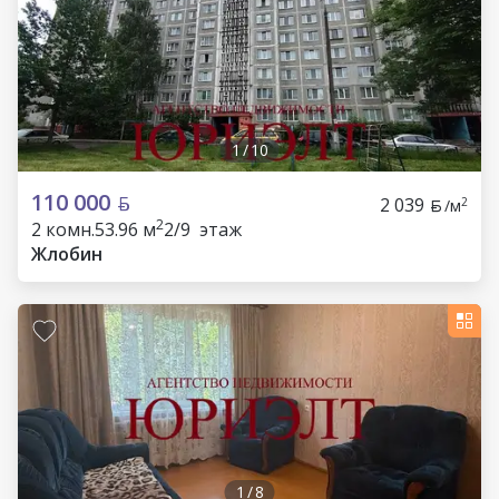
1
/
10
110 000
2 039
2
/м
2
2 комн.
53.96 м
2/9 этаж
Жлобин
1
/
8