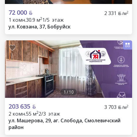
72 000
2 331
2
/м
2
1 комн.
30.9 м
1/5 этаж
ул. Ковзана, 37, Бобруйск
1
/
10
203 635
3 703
2
/м
2
2 комн.
55 м
2/3 этаж
ул. Машерова, 29, аг. Слобода, Смолевичский
район