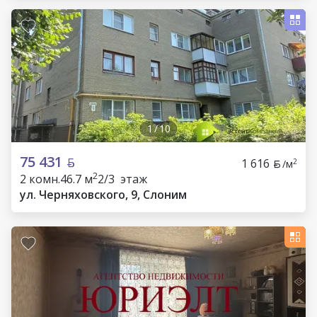
1
/
10
75 431
1 616
2
/м
2
2 комн.
46.7 м
2/3 этаж
ул. Черняховского, 9, Слоним