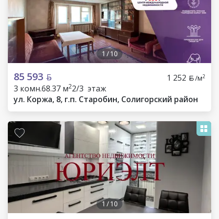
1
/
10
85 593
1 252
2
/м
2
3 комн.
68.37 м
2/3 этаж
ул. Коржа, 8, г.п. Старобин, Солигорский район
1
/
10