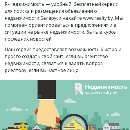
Слуцк
R-Недвижимость — удобный, бесплатный сервис
агрогородок Замосточье
для поиска и размещения объявлений о
Слоним
агрогородок Коммунар
недвижимости Беларуси на сайте www.realty.by. Мы
Бобруйск
помогаем ориентироваться в предложениях и в
городской посёлок
ситуации на рынке недвижимости, быть в курсе
Борисов
Радошковичи
последних новостей.
Барановичи
деревня Стецки
Наш сервис предоставляет возможность быстро и
Вилейка
посёлок Альба
просто создать свой сайт, если вы агентство
недвижимости, связаться и задать вопрос
курортный посёлок
посёлок Коренёвка
риелтору, если вы частное лицо.
Нарочь
деревня Бобровичи
Новополоцк
агрогородок
Новогрудок
Людвиново
Полоцк
деревня Ковердяки
Мозырь
Добруш
Светлогорск
агрогородок Путчино