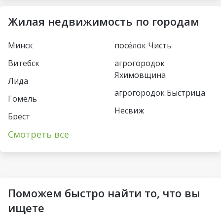
Немига
Московская
Жилая недвижимость по городам
Фрунзенская
Восток
Минск
посёлок Чисть
Молодежная
Борисовский тракт
Витебск
агрогородок
Пушкинская
Уручье
Яхимовщина
Лида
Спортивная
Юбилейная пл
агрогородок Быстрица
Гомель
Кунцевщина
Несвиж
Пл Франтишка
Брест
Богушевича
деревня Турец-Бояры
Каменная Горка
Смотреть все
Пинск
Вокзальная
агрогородок
Малиновка
Могилёв
Пограничный
Ковальская Слобода
Петровщина
Солигорск
Озерцо
Аэродромная
Михалово
Молодечно
Поможем быстро найти то, что вы
посёлок Усяж
Неморшанский сад
Грушевка
Жлобин
ищете
агрогородок Деревная
Слуцкий гостинец