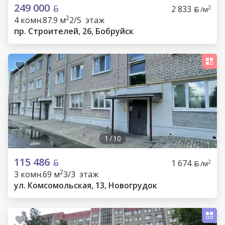
249 000
2 833
2
/м
2
4 комн.
87.9 м
2/5 этаж
пр. Строителей, 26, Бобруйск
1
/
10
115 486
1 674
2
/м
2
3 комн.
69 м
3/3 этаж
ул. Комсомольская, 13, Новогрудок