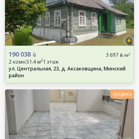
1
/
10
190 038
3 697
2
/м
2
2 комн.
51.4 м
1 этаж
ул. Центральная, 23, д. Аксаковщина, Минский
район
продажа