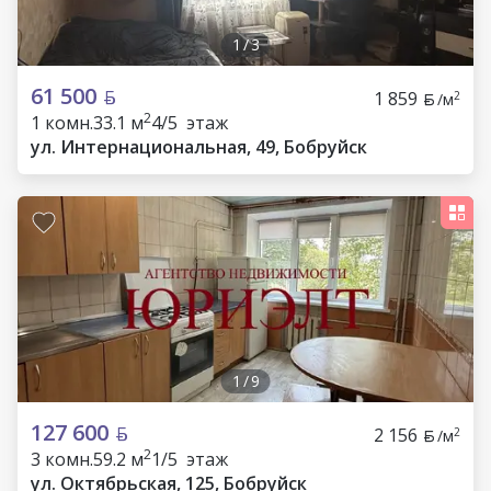
1
/
3
61 500
1 859
2
/м
2
1 комн.
33.1 м
4/5 этаж
ул. Интернациональная, 49, Бобруйск
1
/
9
127 600
2 156
2
/м
2
3 комн.
59.2 м
1/5 этаж
ул. Октябрьская, 125, Бобруйск