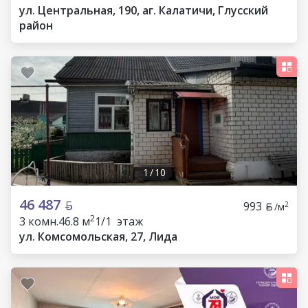
ул. Центральная, 190, аг. Калатичи, Глусский
район
1
/
10
46 487
993
2
/м
2
3 комн.
46.8 м
1/1 этаж
ул. Комсомольская, 27, Лида