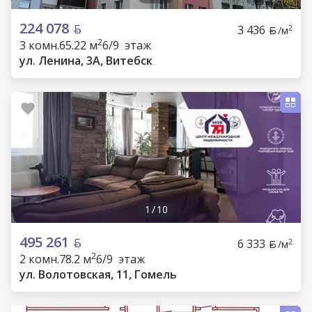
224 078
3 436
2
/м
2
3 комн.
65.22 м
6/9 этаж
ул. Ленина, 3А, Витебск
1
/
10
495 261
6 333
2
/м
2
2 комн.
78.2 м
6/9 этаж
ул. Волотовская, 11, Гомель