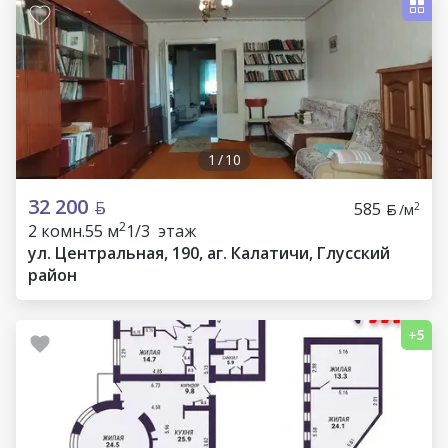
1
/
10
32 200
585
2
/м
2
2 комн.
55 м
1/3 этаж
ул. Центральная, 190, аг. Калатичи, Глусский
район