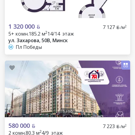
1 320 000
7 127
2
/м
2
5+ комн.
185.2 м
14/14 этаж
ул. Захарова, 50В, Минск
Пл Победы
1
/
10
580 000
7 223
2
/м
2
2 комн.
80.3 м
4/9 этаж