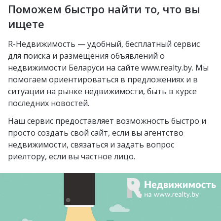
Михалово
Молодечно
Поможем быстро найти то, что вы
Озерцо
Неморшанский сад
Грушевка
Слоним
ищете
посёлок Усяж
Слуцкий гостинец
Жлобин
R-Недвижимость — удобный, бесплатный сервис
агрогородок Деревная
для поиска и размещения объявлений о
Слуцк
агрогородок Замосточье
недвижимости Беларуси на сайте www.realty.by. Мы
Бобруйск
помогаем ориентироваться в предложениях и в
агрогородок Коммунар
ситуации на рынке недвижимости, быть в курсе
Борисов
городской посёлок
последних новостей.
Барановичи
Радошковичи
Наш сервис предоставляет возможность быстро и
Вилейка
деревня Стецки
просто создать свой сайт, если вы агентство
недвижимости, связаться и задать вопрос
курортный посёлок
посёлок Альба
риелтору, если вы частное лицо.
Нарочь
посёлок Коренёвка
Новополоцк
деревня Бобровичи
Мозырь
деревня Ковердяки
Орша
Добруш