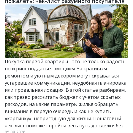
пожалеть: чек-лист разумного покупателя
Покупка первой квартиры - это не только радость,
но и риск поддаться эмоциям. За красивым
ремонтом и уютным декором могут скрываться
устаревшие коммуникации, неудобная планировка
или провальная локация. В этой статье разбираем,
как трезво рассчитать бюджет с учетом скрытых
расходов, на какие параметры жилья обращать
внимание в первую очередь и как не купить
«картинку», непригодную для жизни. Пошаговый
чек-лист поможет пройти весь путь до сделки без
05.08.2026
лишних стрессов и разочарований.