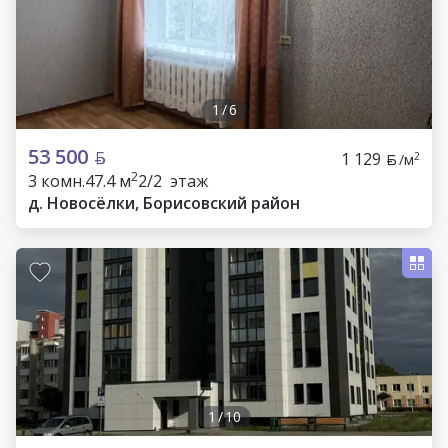
1
/
6
53 500
1 129
2
/м
2
3 комн.
47.4 м
2/2 этаж
д. Новосёлки, Борисовский район
1
/
10