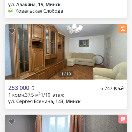
ул. Авакяна, 19, Минск
Ковальская Слобода
1
/
10
253 000
6 747
2
/м
2
1 комн.
37.5 м
1/10 этаж
ул. Сергея Есенина, 143, Минск