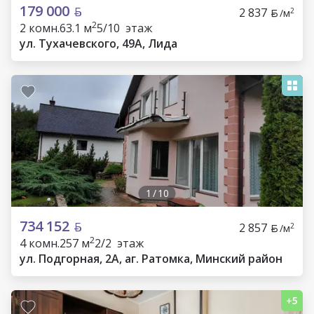
179 000
2 837
2
/м
2
2 комн.
63.1 м
5/10 этаж
ул. Тухачевского, 49А, Лида
1
/
10
734 152
2 857
2
/м
2
4 комн.
257 м
2/2 этаж
ул. Подгорная, 2А, аг. Ратомка, Минский район