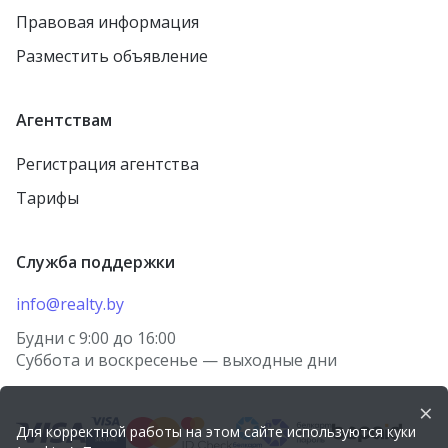
Правовая информация
агрогородок Лошница
Осиповичи
Разместить объявление
агрогородок Тулово
Заславль
Новолукомль
городской посёлок
Агентствам
Тереховка
Столин
Регистрация агентства
городской посёлок
Петриков
Правдинский
Тарифы
агрогородок Старо-
городской посёлок
Борисов
Красная Слобода
Служба поддержки
агрогородок Косино
агрогородок Томашовка
деревня Берёзки
info@realty.by
Лунинец
посёлок Городище
Будни с 9:00 до 16:00
Волковыск
Суббота и воскресенье — выходные дни
агрогородок Носовичи
Речица
деревня Огородники
×
Городок
Для корректной работы на этом сайте используются куки
агрогородок Лыцевичи