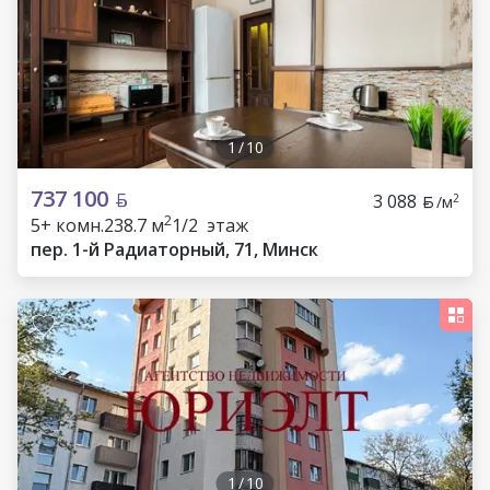
1
/
10
737 100
3 088
2
/м
2
5+ комн.
238.7 м
1/2 этаж
пер. 1-й Радиаторный, 71, Минск
1
/
10