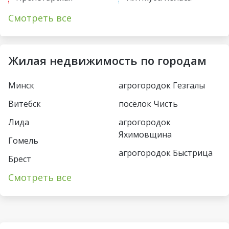
Первомайская
Академия наук
Смотреть все
Купаловская
Парк Челюскинцев
Немига
Московская
Жилая недвижимость по городам
Фрунзенская
Восток
Минск
агрогородок Гезгалы
Молодежная
Борисовский тракт
Витебск
посёлок Чисть
Пушкинская
Уручье
Лида
агрогородок
Спортивная
Юбилейная пл
Яхимовщина
Гомель
Кунцевщина
агрогородок Быстрица
Пл Франтишка
Брест
Богушевича
Несвиж
Каменная Горка
Смотреть все
Пинск
Вокзальная
деревня Турец-Бояры
Малиновка
Могилёв
Ковальская Слобода
агрогородок
Петровщина
Солигорск
Пограничный
Аэродромная