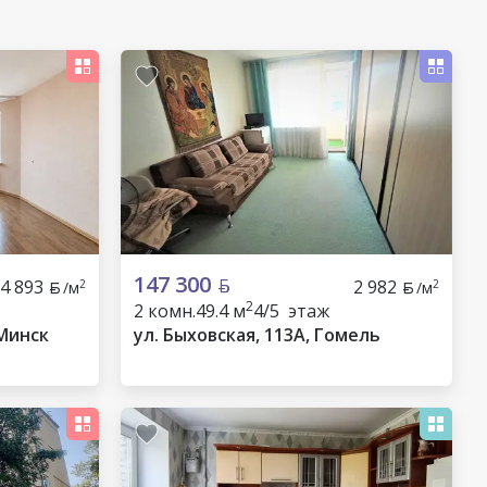
147 300
4 893
2 982
2
2
/м
/м
2
2 комн.
49.4 м
4/5 этаж
 Минск
ул. Быховская, 113А, Гомель