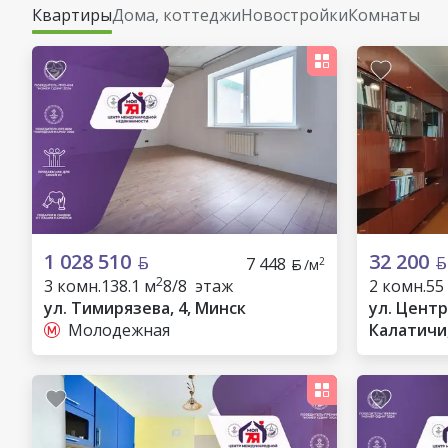
Квартиры
Дома, коттеджи
Новостройки
Комнаты
1 028 510
32 200
7 448
2
/м
2
3 комн.
138.1 м
8/8 этаж
2 комн.
55
ул. Тимирязева, 4, Минск
ул. Центр
Молодежная
Калатичи