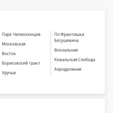
Парк Челюскинцев
Пл Франтишка
Богушевича
Московская
Вокзальная
Восток
Ковальская Слобода
Борисовский тракт
Аэродромная
Уручье
Неморшанский сад
Юбилейная пл
Слуцкий гостинец