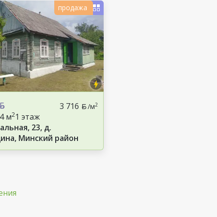
продажа
3 716
2
/м
2
.4 м
1 этаж
альная, 23, д.
ина, Минский район
ения