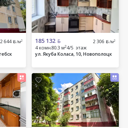
185 132
2 644
2 306
2
2
/м
/м
2
4 комн.
80.3 м
4/5 этаж
тебск
ул. Якуба Коласа, 10, Новополоцк