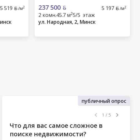
237 500
5 519
5 197
2
2
/м
/м
2
2 комн.
45.7 м
5/5 этаж
Минск
ул. Народная, 2, Минск
публичный опрос
1 / 5
Что для вас самое сложное в
поиске недвижимости?