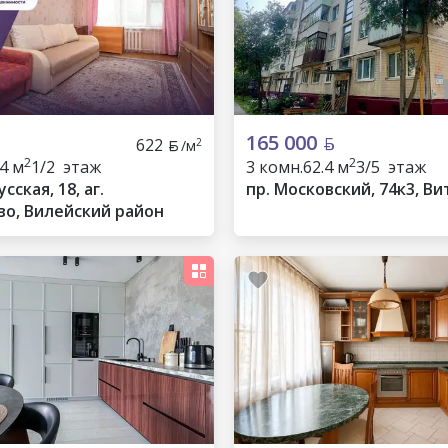
165 000
622
2
/м
2
2
.4 м
1/2 этаж
3 комн.
62.4 м
3/5 этаж
сская, 18, аг.
пр. Московский, 74к3, Ви
о, Вилейский район