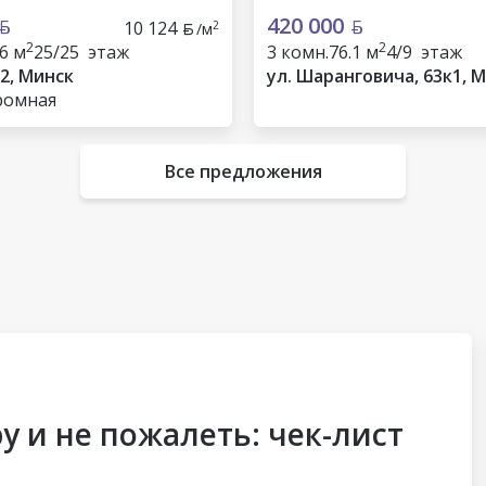
420 000
10 124
2
/м
2
2
.6 м
25/25 этаж
3 комн.
76.1 м
4/9 этаж
 2, Минск
ул. Шаранговича, 63к1, 
ромная
Все предложения
у и не пожалеть: чек-лист