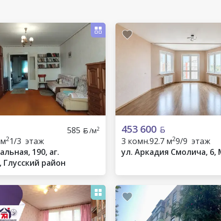
453 600
585
2
/м
2
2
 м
1/3 этаж
3 комн.
92.7 м
9/9 этаж
альная, 190, аг.
ул. Аркадия Смолича, 6,
, Глусский район