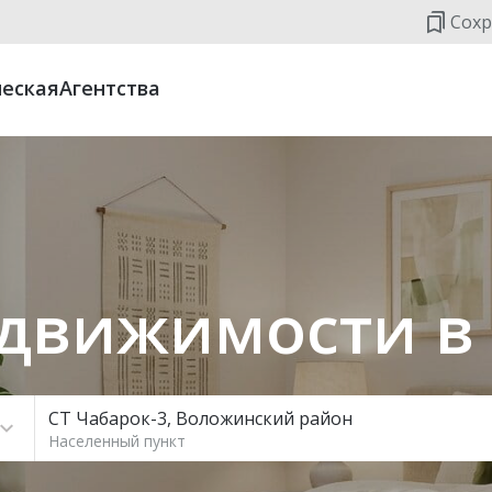
Сохр
еская
Агентства
движимости в
СТ Чабарок-3, Воложинский район
Населенный пункт