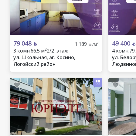
79 048
49 400
1 189
2
/м
2
3 комн.
66.5 м
2/2 этаж
4 комн.
79
ул. Школьная, аг. Косино,
ул. Белору
Логойский район
Людвинов