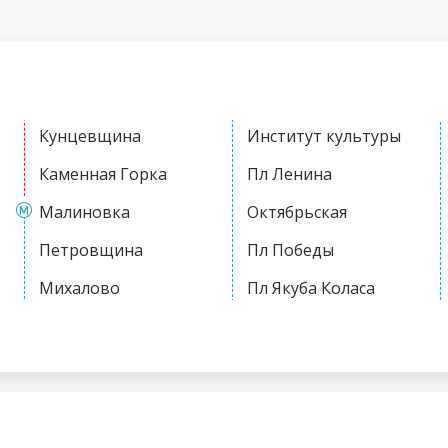
Кунцевщина
Институт культуры
Каменная Горка
Пл Ленина
Малиновка
Октябрьская
Петровщина
Пл Победы
Михалово
Пл Якуба Коласа
Грушевка
Академия наук