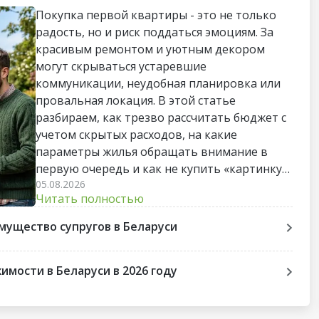
Покупка первой квартиры - это не только
радость, но и риск поддаться эмоциям. За
красивым ремонтом и уютным декором
могут скрываться устаревшие
коммуникации, неудобная планировка или
провальная локация. В этой статье
разбираем, как трезво рассчитать бюджет с
учетом скрытых расходов, на какие
параметры жилья обращать внимание в
первую очередь и как не купить «картинку»,
05.08.2026
непригодную для жизни. Пошаговый чек-
Читать полностью
лист поможет пройти весь путь до сделки
без лишних стрессов и разочарований.
мущество супругов в Беларуси
мости в Беларуси в 2026 году