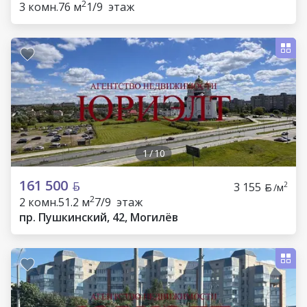
2
3 комн.
76 м
1/9 этаж
1
/
10
161 500
3 155
2
/м
2
2 комн.
51.2 м
7/9 этаж
пр. Пушкинский, 42, Могилёв