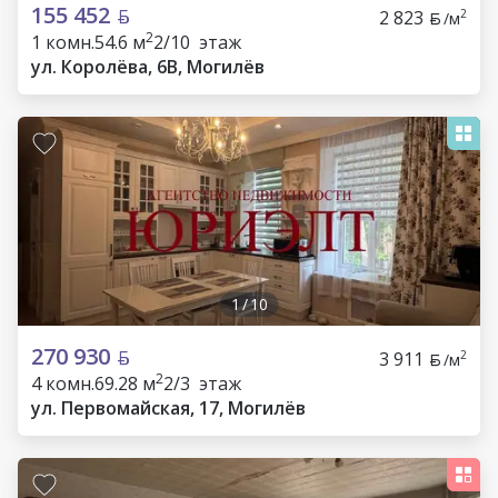
155 452
2 823
2
/м
2
1 комн.
54.6 м
2/10 этаж
ул. Королёва, 6В, Могилёв
1
/
10
270 930
3 911
2
/м
2
4 комн.
69.28 м
2/3 этаж
ул. Первомайская, 17, Могилёв