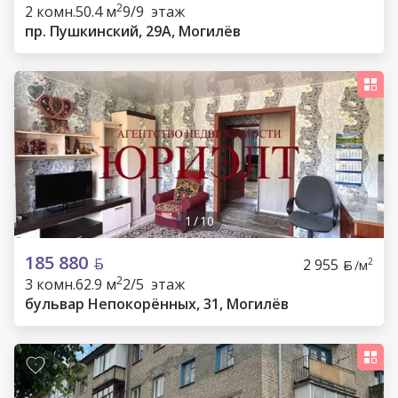
2
2 комн.
50.4 м
9/9 этаж
пр. Пушкинский, 29А, Могилёв
1
/
10
185 880
2 955
2
/м
2
3 комн.
62.9 м
2/5 этаж
бульвар Непокорённых, 31, Могилёв