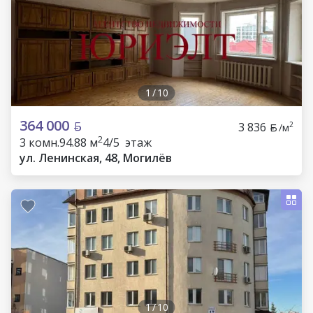
1
/
10
364 000
3 836
2
/м
2
3 комн.
94.88 м
4/5 этаж
ул. Ленинская, 48, Могилёв
1
/
10