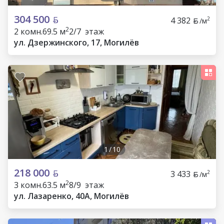
304 500
4 382
2
/м
2
2 комн.
69.5 м
2/7 этаж
ул. Дзержинского, 17, Могилёв
1
/
10
218 000
3 433
2
/м
2
3 комн.
63.5 м
8/9 этаж
ул. Лазаренко, 40А, Могилёв