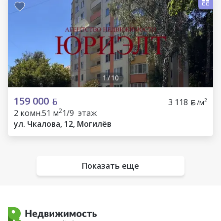
1
/
10
159 000
3 118
2
/м
2
2 комн.
51 м
1/9 этаж
ул. Чкалова, 12, Могилёв
Показать еще