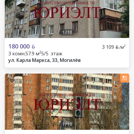
1
/
10
180 000
3 109
2
/м
2
3 комн.
57.9 м
5/5 этаж
ул. Карла Маркса, 33, Могилёв
1
/
10