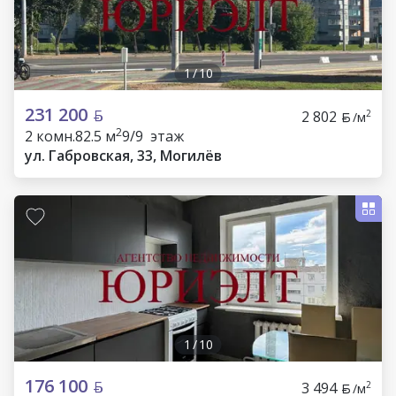
1
/
10
231 200
2 802
2
/м
2
2 комн.
82.5 м
9/9 этаж
ул. Габровская, 33, Могилёв
1
/
10
176 100
3 494
2
/м