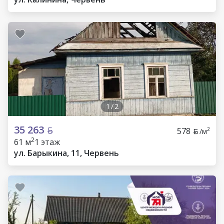
1
/
2
35 263
578
2
/м
2
61 м
1 этаж
ул. Барыкина, 11, Червень