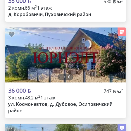
35 000
530
2
/м
2
2 комн.
66 м
1 этаж
д. Коробовичи, Пуховичский район
1
/
10
36 000
747
2
/м
2
3 комн.
48.2 м
1 этаж
ул. Космонавтов, д. Дубовое, Осиповичский
район