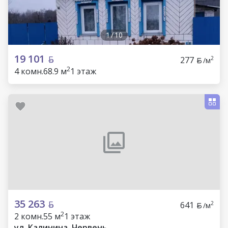
1
/
10
19 101
277
2
/м
2
4 комн.
68.9 м
1 этаж
35 263
641
2
/м
2
2 комн.
55 м
1 этаж
ул. Калинина, Червень