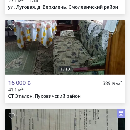
27.1 м
1 этаж
ул. Луговая, д. Верхмень, Смолевичский район
1
/
10
16 000
389
2
/м
2
41.1 м
СТ Эталон, Пуховичский район