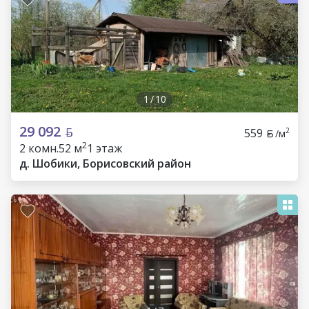
1
/
10
29 092
559
2
/м
2
2 комн.
52 м
1 этаж
д. Шобики, Борисовский район