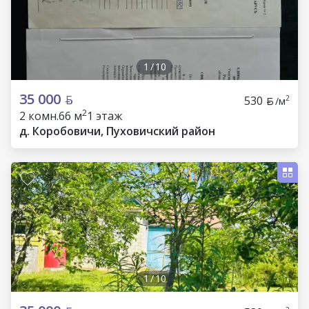
1
/
10
35 000
530
2
/м
2
2 комн.
66 м
1 этаж
д. Коробовичи, Пуховичский район
1
/
10