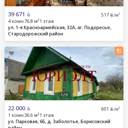
1
/
7
39 671
517
2
/м
2
4 комн.
76.8 м
1 этаж
ул. 1-я Красноармейская, 32А, аг. Подоресье,
Стародорожский район
1
/
9
22 000
601
2
/м
2
1 комн.
36.6 м
1 этаж
ул. Парковая, 6Б, д. Заболотье, Борисовский
район