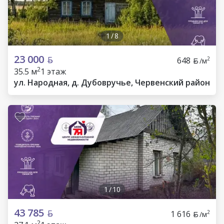
1
/
8
23 000
648
2
/м
2
35.5 м
1 этаж
ул. Народная, д. Дубовручье, Червенский район
1
/
10
43 785
1 616
2
/м
2