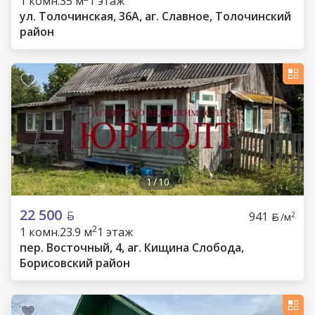
1 комн.
35 м
1 этаж
ул. Толочинская, 36А, аг. Славное, Толочинский
район
1
/
10
22 500
941
2
/м
2
1 комн.
23.9 м
1 этаж
пер. Восточный, 4, аг. Кищина Слобода,
Борисовский район