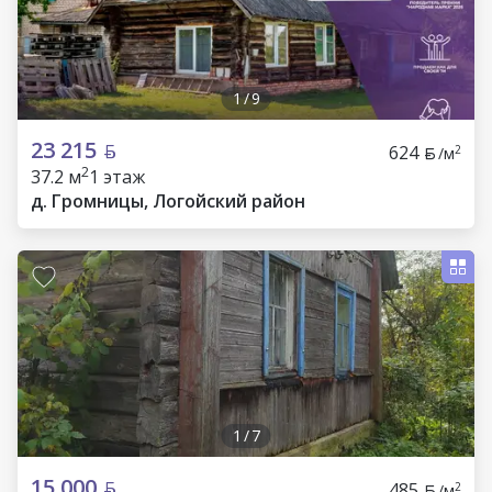
1
/
9
23 215
624
2
/м
2
37.2 м
1 этаж
д. Громницы, Логойский район
1
/
7
15 000
485
2
/м