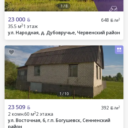
1
/
8
23 000
648
2
/м
2
35.5 м
1 этаж
ул. Народная, д. Дубовручье, Червенский район
1
/
10
23 509
392
2
/м
2
2 комн.
60 м
2 этажа
ул. Восточная, 6, г.п. Богушевск, Сенненский
район