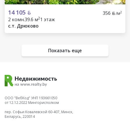
14 105
356
2
/м
2
2 комн.
39.6 м
1 этаж
с.т. Дрюково
Показать еще
ООО "ВебКод" УНП 193661050
от 12.12.2022 Мингорисполком
пер. Софьи Ковалевской 60-407, Минск,
Беларусь, 220014