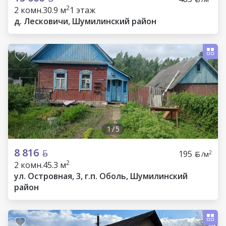
2
2 комн.
30.9 м
1 этаж
д. Лесковичи, Шумилинский район
1
/
5
8 816
195
2
/м
2
2 комн.
45.3 м
ул. Островная, 3, г.п. Оболь, Шумилинский
район