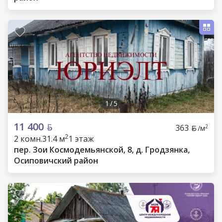
1
/
5
11 400
363
2
/м
2
2 комн.
31.4 м
1 этаж
пер. Зои Космодемьянской, 8, д. Гродзянка,
Осиповичский район