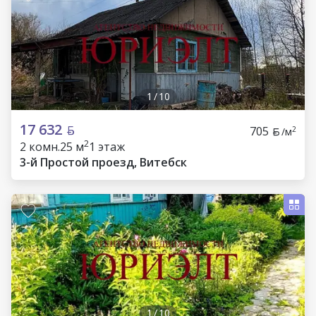
1
/
10
17 632
705
2
/м
2
2 комн.
25 м
1 этаж
3-й Простой проезд, Витебск
1
/
10