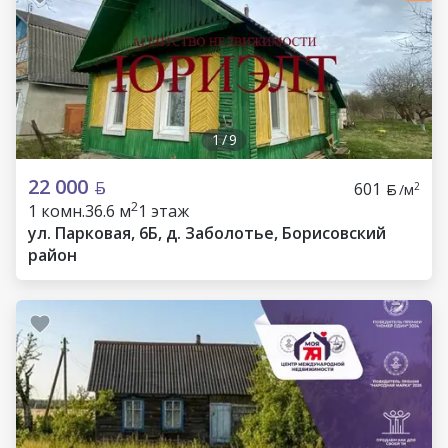
1
/
9
22 000
601
2
/м
2
1 комн.
36.6 м
1 этаж
ул. Парковая, 6Б, д. Заболотье, Борисовский
район