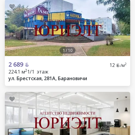
1
/
10
2 689
12
2
/м
2
224.1 м
1/1 этаж
ул. Брестская, 281А, Барановичи