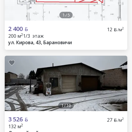
1
/
5
2 400
12
2
/м
2
200 м
1/3 этаж
ул. Кирова, 43, Барановичи
1
/
10
3 526
27
2
/м
2
132 м