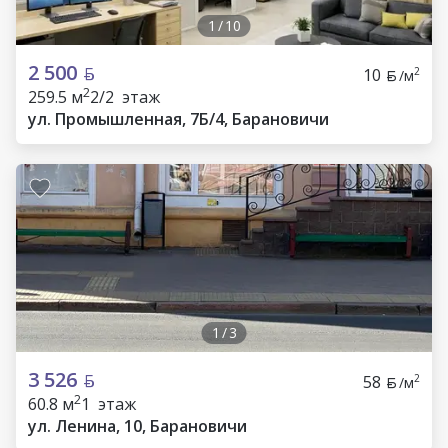
1
/
10
2 500
10
2
/м
2
259.5 м
2/2 этаж
ул. Промышленная, 7Б/4, Барановичи
1
/
3
3 526
58
2
/м
2
60.8 м
1 этаж
ул. Ленина, 10, Барановичи