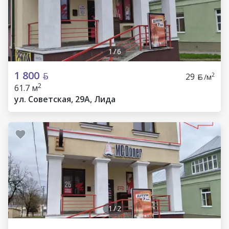
1
/
6
1 800
29
2
/м
2
61.7 м
ул. Советская, 29А, Лида
1
/
2