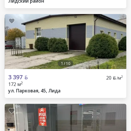
Лидский район
1
/
10
3 397
20
2
/м
2
172 м
ул. Парковая, 45, Лида