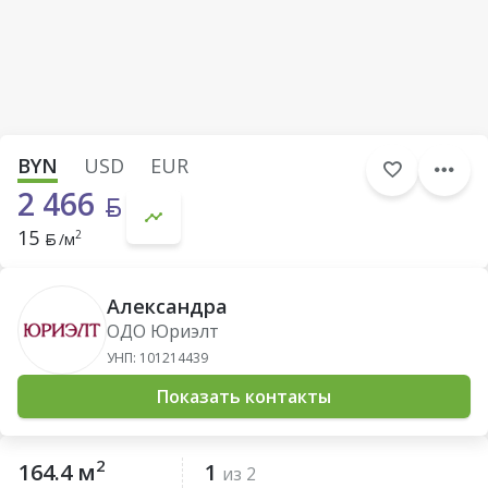
BYN
USD
EUR
2 466
15
2
/м
Александра
ОДО Юриэлт
УНП: 101214439
Показать контакты
2
164.4 м
1
из 2