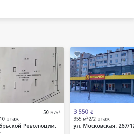
3 550
50
2
/м
2
/10 этаж
355 м
2/2 этаж
ябрьской Революции,
ул. Московская, 267/1
т