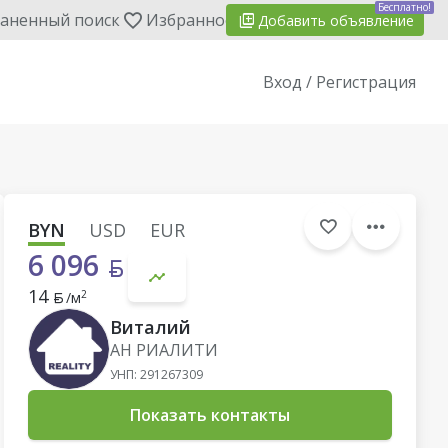
Бесплатно!
аненный поиск
Избранное
Добавить
объявление
Вход / Регистрация
BYN
USD
EUR
6 096
14
2
/м
Виталий
АН РИАЛИТИ
УНП: 291267309
Показать контакты