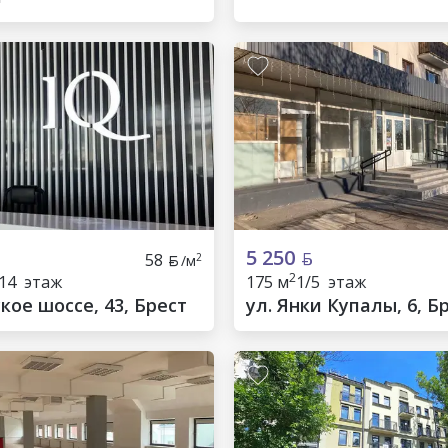
5 250
58
2
/м
2
/14 этаж
175 м
1/5 этаж
ое шоссе, 43, Брест
ул. Янки Купалы, 6, Б