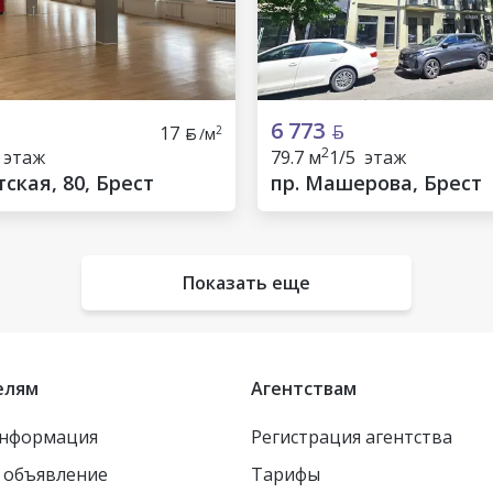
6 773
17
2
/м
2
 этаж
79.7 м
1/5 этаж
тская, 80, Брест
пр. Машерова, Брест
Показать еще
елям
Агентствам
информация
Регистрация агентства
 объявление
Тарифы