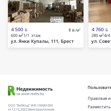
4 500
4 760
8
2
/м
2
2
600 м
1/1 этаж
280 м
4/4
ул. Янки Купалы, 111, Брест
ул. Сове
Пользоват
Правовая 
ООО "ВебКод" УНП 193661050
Разместить
от 12.12.2022 Мингорисполком