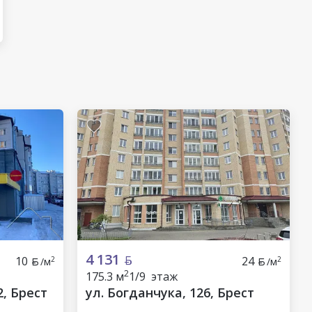
4 131
10
24
2
2
/м
/м
2
175.3 м
1/9 этаж
2, Брест
ул. Богданчука, 126, Брест