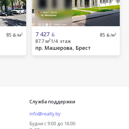
7 427
85
85
2
2
/м
/м
2
87.7 м
1/4 этаж
пр. Машерова, Брест
Служба поддержки
info@realty.by
Будни с 9:00 до 16:00