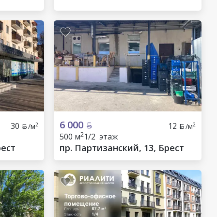
6 000
30
12
2
2
/м
/м
2
500 м
1/2 этаж
рест
пр. Партизанский, 13, Брест