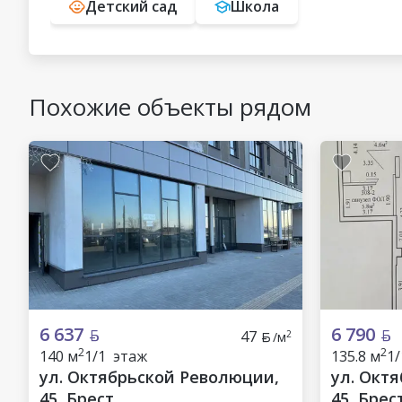
Детский сад
Школа
Похожие объекты рядом
6 637
6 790
47
2
/м
2
2
140 м
1/1 этаж
135.8 м
1
ул. Октябрьской Революции,
ул. Окт
45, Брест
45, Брес