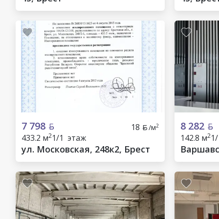
7 798
8 282
18
2
/м
2
2
433.2 м
1/1 этаж
142.8 м
1
ул. Московская, 248к2, Брест
Варшавск